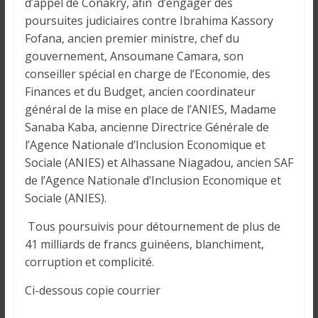
o
d’appel de Conakry, afin d’engager des
n
poursuites judiciaires contre Ibrahima Kassory
s
Fofana, ancien premier ministre, chef du
G
gouvernement, Ansoumane Camara, son
é
conseiller spécial en charge de l’Economie, des
n
Finances et du Budget, ancien coordinateur
é
général de la mise en place de l’ANIES, Madame
r
Sanaba Kaba, ancienne Directrice Générale de
a
l’Agence Nationale d’Inclusion Economique et
l
Sociale (ANIES) et Alhassane Niagadou, ancien SAF
e
de l’Agence Nationale d’Inclusion Economique et
s
Sociale (ANIES).
s
u
Tous poursuivis pour détournement de plus de
r
41 milliards de francs guinéens, blanchiment,
l
corruption et complicité.
a
G
Ci-dessous copie courrier
u