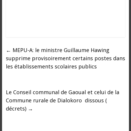
i
n
é
e
e
t
d
←
MEPU-A: le ministre Guillaume Hawing
a
supprime provisoirement certains postes dans
n
s
les établissements scolaires publics
l
e
m
Le Conseil communal de Gaoual et celui de la
o
Commune rurale de Dialokoro dissous (
n
d
décrets)
→
e