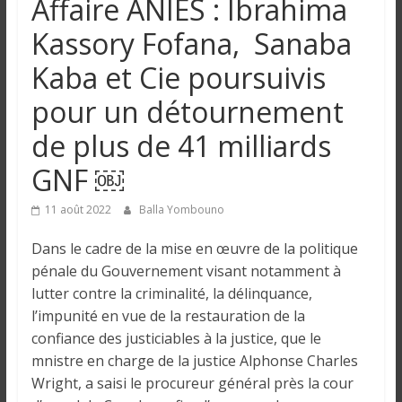
Affaire ANIES : Ibrahima
n
Kassory Fofana, Sanaba
g
Kaba et Cie poursuivis
pour un détournement
u
de plus de 41 milliards
e
GNF ￼
I
11 août 2022
Balla Yombouno
n
Dans le cadre de la mise en œuvre de la politique
f
pénale du Gouvernement visant notamment à
o
lutter contre la criminalité, la délinquance,
r
l’impunité en vue de la restauration de la
m
a
confiance des justiciables à la justice, que le
t
mnistre en charge de la justice Alphonse Charles
i
Wright, a saisi le procureur général près la cour