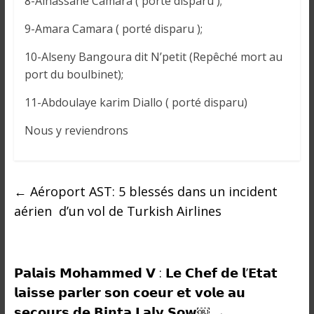
8-Alhassane Camara ( porté disparu );
9-Amara Camara ( porté disparu );
10-Alseny Bangoura dit N’petit (Repêché mort au
port du boulbinet);
11-Abdoulaye karim Diallo ( porté disparu)
Nous y reviendrons
←
Aéroport AST: 5 blessés dans un incident
aérien d’un vol de Turkish Airlines
𝗣𝗮𝗹𝗮𝗶𝘀 𝗠𝗼𝗵𝗮𝗺𝗺𝗲𝗱 𝗩 : 𝗟𝗲 𝗖𝗵𝗲𝗳 𝗱𝗲 𝗹’𝗘𝘁𝗮𝘁
𝗹𝗮𝗶𝘀𝘀𝗲 𝗽𝗮𝗿𝗹𝗲𝗿 𝘀𝗼𝗻 𝗰𝗼𝗲𝘂𝗿 𝗲𝘁 𝘃𝗼𝗹𝗲 𝗮𝘂
𝘀𝗲𝗰𝗼𝘂𝗿𝘀 𝗱𝗲 𝗕𝗶𝗻𝘁𝗮 𝗟𝗮𝗹𝘆 𝗦𝗼𝘄￼
→