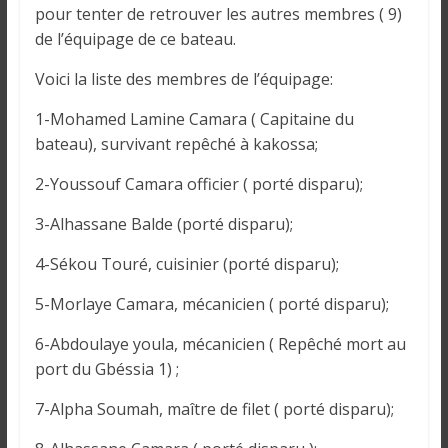
i
pour tenter de retrouver les autres membres ( 9)
n
de l’équipage de ce bateau.
é
Voici la liste des membres de l’équipage:
e
e
1-Mohamed Lamine Camara ( Capitaine du
t
bateau), survivant repêché à kakossa;
d
a
2-Youssouf Camara officier ( porté disparu);
n
3-Alhassane Balde (porté disparu);
s
l
4-Sékou Touré, cuisinier (porté disparu);
e
m
5-Morlaye Camara, mécanicien ( porté disparu);
o
6-Abdoulaye youla, mécanicien ( Repêché mort au
n
d
port du Gbéssia 1) ;
e
7-Alpha Soumah, maître de filet ( porté disparu);