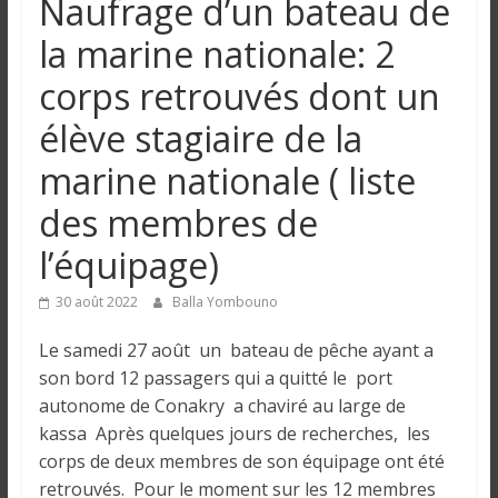
Naufrage d’un bateau de
n
la marine nationale: 2
g
corps retrouvés dont un
élève stagiaire de la
u
marine nationale ( liste
e
des membres de
l’équipage)
I
n
30 août 2022
Balla Yombouno
f
o
Le samedi 27 août un bateau de pêche ayant a
r
son bord 12 passagers qui a quitté le port
m
autonome de Conakry a chaviré au large de
a
kassa Après quelques jours de recherches, les
t
corps de deux membres de son équipage ont été
i
retrouvés. Pour le moment sur les 12 membres