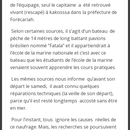
o
de l’équipage, seul le capitaine a été retrouvé
n
vivant (rescapé) à kakosssa dans la préfecture de
s
Forécariah.
G
é
Selon certaines sources, il s’agit d’un bateau de
n
pêche de 14 mètres de long battant pavions
é
brésilien nommé ‘’Fatala’’ et il appartiendrait à
r
l’école de la marine nationale et c’est avec ce
a
bateau que les étudiants de l’école de la marine
l
venaient souvent apprendre les cours pratiques.
e
s
Les mêmes sources nous informe qu’avant son
s
départ le samedi, il avait connu quelques
u
réparations techniques (la veille de son départ),
r
parce qu’il est resté longtemps accosté sans être
l
en mer.
a
G
Pour l’instant, tous ignore les causes réelles de
u
ce naufrage. Mais, les recherches se poursuivent