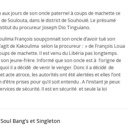
n aux jours de son oncle paternel à coups de machette ce
 de Soulouta, dans le district de Souhoulé. Le présumé
stitut du procureur Joseph Dio Tinguiano.
ulima François soupçonnait son oncle d’avoir tué son
 s’agit de Kakoulima selon la procureur : » de François Loua
oups de machette. Il est venu du Libéria pas longtemps.
e son jeune-frère. Informé que son oncle est à l’origne de
uoi il a décidé de venir le venger. Donc il a décidé de
t acte atroce, les autorités ont été alertées et elles l’ont
 d’être prises pour qu’il soit entendu . A l’instant je peux
rvices de sécurité. Il est en sécurité et seule la loi
 Soul Bang’s et Singleton