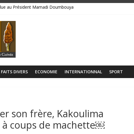
bsolue au Président Mamadi Doumbouya
libérien découvert à quelques mètres de la grande mosquée
 collision entre un camion et un taxi
lage Rogbanè en complexe balnéaire
𝘂𝘁𝗼𝘂𝗿 𝗱𝗲𝘀 𝗰𝗶𝗻𝗾 𝗽𝗿𝗶𝗼𝗿𝗶𝘁𝗲́𝘀 𝘀𝘁𝗿𝗮𝘁𝗲́𝗴𝗶𝗾𝘂𝗲𝘀 𝗱𝘂 𝗴𝗼𝘂𝘃𝗲𝗿𝗻𝗲𝗺𝗲𝗻𝘁
FAITS DIVERS
ECONOMIE
INTERNATIONNAL
SPORT
er son frère, Kakoulima
le à coups de machette￼