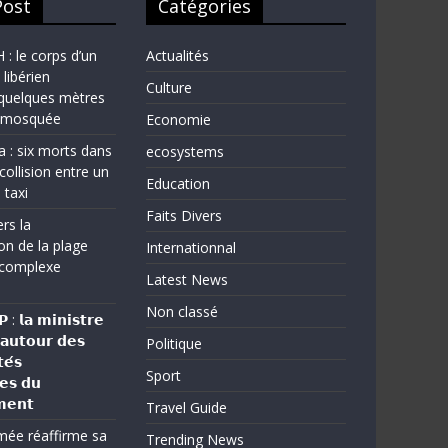
Post
Catégories
 le corps d’un
Actualités
 libérien
Culture
quelques mètres
e mosquée
Economie
a : six morts dans
ecosystems
collision entre un
Education
 taxi
Faits Divers
rs la
on de la plage
Internationnal
complexe
Latest News
Non classé
: 𝗹𝗮 𝗺𝗶𝗻𝗶𝘀𝘁𝗿𝗲
 𝗮𝘂𝘁𝗼𝘂𝗿 𝗱𝗲𝘀
Politique
𝗲́𝘀
Sport
𝗲𝘀 𝗱𝘂
𝗲𝗻𝘁
Travel Guide
rmée réaffirme sa
Trending News