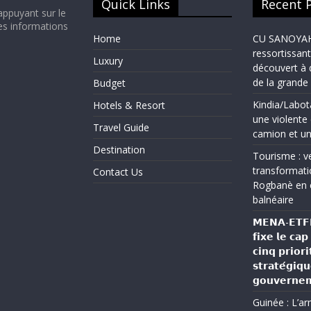
Quick Links
Recent 
appuyant sur le
es informations
Home
CU SANOYAH :
ressortissant
Luxury
découvert à 
de la grand
Budget
Kindia/Labot
Hotels & Resort
une violente 
Travel Guide
camion et un
Destination
Tourisme : ve
transformati
Contact Us
Rogbanè en 
balnéaire
𝗠𝗘𝗡𝗔-𝗘𝗧𝗙𝗣 
𝗳𝗶𝘅𝗲 𝗹𝗲 𝗰𝗮
𝗰𝗶𝗻𝗾 𝗽𝗿𝗶𝗼𝗿𝗶
𝘀𝘁𝗿𝗮𝘁𝗲́𝗴𝗶𝗾
𝗴𝗼𝘂𝘃𝗲𝗿𝗻𝗲
Guinée : L’a