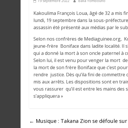
19 septembre 2022
Balla Yombouno
e
Kakoulima François Loua, âgé de 32 a mis fi
I
lundi, 19 septembre dans la sous-préfecture
n
assassin été présenté aux médias par le sub
f
Selon nos confrères de Mediaguinee.org, Ko
o
jeune-frère Boniface dans ladite localité. Il
r
qui a donné la mort à son oncle paternel à c
m
Selon lui, il est venu pour venger la mort d
a
la mort de son frère Boniface que c’est pourq
t
rendre justice. Dès qu’ila fini de commettre ce
i
mis aux arrêts. Les dispositions sont en train
o
n
vous rassurer qu’il est entre les mains des se
s
s’appliquera »
G
é
n
←
Musique : Takana Zion se défoule sur
é