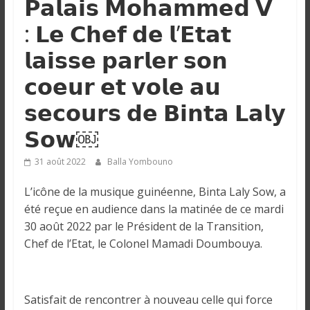
𝗣𝗮𝗹𝗮𝗶𝘀 𝗠𝗼𝗵𝗮𝗺𝗺𝗲𝗱 𝗩
n
: 𝗟𝗲 𝗖𝗵𝗲𝗳 𝗱𝗲 𝗹’𝗘𝘁𝗮𝘁
g
𝗹𝗮𝗶𝘀𝘀𝗲 𝗽𝗮𝗿𝗹𝗲𝗿 𝘀𝗼𝗻
𝗰𝗼𝗲𝘂𝗿 𝗲𝘁 𝘃𝗼𝗹𝗲 𝗮𝘂
u
𝘀𝗲𝗰𝗼𝘂𝗿𝘀 𝗱𝗲 𝗕𝗶𝗻𝘁𝗮 𝗟𝗮𝗹𝘆
e
𝗦𝗼𝘄￼
I
31 août 2022
Balla Yombouno
n
L’icône de la musique guinéenne, Binta Laly Sow, a
f
été reçue en audience dans la matinée de ce mardi
o
30 août 2022 par le Président de la Transition,
r
Chef de l’Etat, le Colonel Mamadi Doumbouya.
m
a
t
i
Satisfait de rencontrer à nouveau celle qui force