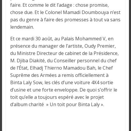
i
faire. Et comme le dit l’adage : chose promise,
n
chose due. Et le Colonel Mamadi Doumbouya n’est
é
pas du genre à faire des promesses à tout va sans
e
lendemain.
e
t
Et ce mardi 30 août, au Palais Mohammed V, en
d
présence du manager de l’artiste, Oudy Premier,
a
du Ministre Directeur de cabinet de la Présidence,
n
M. Djiba Diakité, du Conseiller personnel du chef
s
de l’État, Elhadj Thierno Mamadou Bah, le Chef
l
Suprême des Armées a remis officiellement à
e
Binta Laly Sow, les clés d’une voiture 4X4 sortie
m
d’usine et une forte enveloppe. De quoi s’offrir le
o
toit qu’elle a toujours espéré avec le projet
n
d’album charité » Un toit pour Binta Laly ».
d
e