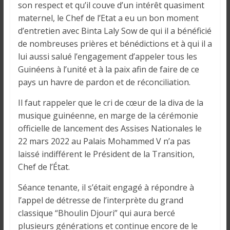
o
son respect et qu’il couve d’un intérêt quasiment
n
maternel, le Chef de l’Etat a eu un bon moment
s
d’entretien avec Binta Laly Sow de qui il a bénéficié
G
de nombreuses prières et bénédictions et à qui il a
é
lui aussi salué l’engagement d’appeler tous les
n
Guinéens à l’unité et à la paix afin de faire de ce
é
pays un havre de pardon et de réconciliation.
r
a
Il faut rappeler que le cri de cœur de la diva de la
l
musique guinéenne, en marge de la cérémonie
e
officielle de lancement des Assises Nationales le
s
22 mars 2022 au Palais Mohammed V n’a pas
s
laissé indifférent le Président de la Transition,
u
Chef de l’État.
r
l
Séance tenante, il s’était engagé à répondre à
a
l’appel de détresse de l’interprète du grand
G
classique “Bhoulin Djouri” qui aura bercé
u
plusieurs générations et continue encore de le