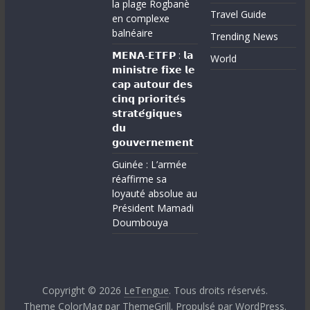
la plage Rogbanè
Travel Guide
en complexe
balnéaire
Trending News
𝗠𝗘𝗡𝗔-𝗘𝗧𝗙𝗣 : 𝗹𝗮
World
𝗺𝗶𝗻𝗶𝘀𝘁𝗿𝗲 𝗳𝗶𝘅𝗲 𝗹𝗲
𝗰𝗮𝗽 𝗮𝘂𝘁𝗼𝘂𝗿 𝗱𝗲𝘀
𝗰𝗶𝗻𝗾 𝗽𝗿𝗶𝗼𝗿𝗶𝘁𝗲́𝘀
𝘀𝘁𝗿𝗮𝘁𝗲́𝗴𝗶𝗾𝘂𝗲𝘀
𝗱𝘂
𝗴𝗼𝘂𝘃𝗲𝗿𝗻𝗲𝗺𝗲𝗻𝘁
Guinée : L’armée
réaffirme sa
loyauté absolue au
Président Mamadi
Doumbouya
Copyright © 2026
LeTengue
. Tous droits réservés.
Theme
ColorMag
par ThemeGrill. Propulsé par
WordPress
.