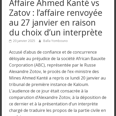
Affaire Ahmed Kanté vs
n
Zatov : l’affaire renvoyée
g
au 27 janvier en raison
du choix d’un interprète
u
20 janvier 2025
Balla Yombouno
e
Accusé d’abus de confiance et de concurrence
déloyale au préjudice de la société African Bauxite
I
Corporation (ABC), représentée par le Russe
n
Alexandre Zotov, le procès de l’ex-ministre des
f
Mines Ahmed Kanté a repris ce lundi 20 janvier au
o
tribunal de première instance de Kaloum.
r
L’audience de ce jour était consacrée à la
m
comparution d’Alexandre Zotov, à la déposition de
a
t
ce dernier et à la présentation d’un interprète
i
chargé de traduire les propos de la partie civile en