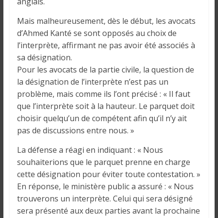
o
anglais.
n
Mais malheureusement, dès le début, les avocats
s
d’Ahmed Kanté se sont opposés au choix de
G
l’interprète, affirmant ne pas avoir été associés à
é
sa désignation.
n
Pour les avocats de la partie civile, la question de
é
la désignation de l’interprète n’est pas un
r
a
problème, mais comme ils l’ont précisé : « Il faut
l
que l’interprète soit à la hauteur. Le parquet doit
e
choisir quelqu’un de compétent afin qu’il n’y ait
s
pas de discussions entre nous. »
s
La défense a réagi en indiquant : « Nous
u
souhaiterions que le parquet prenne en charge
r
cette désignation pour éviter toute contestation. »
l
En réponse, le ministère public a assuré : « Nous
a
trouverons un interprète. Celui qui sera désigné
G
u
sera présenté aux deux parties avant la prochaine