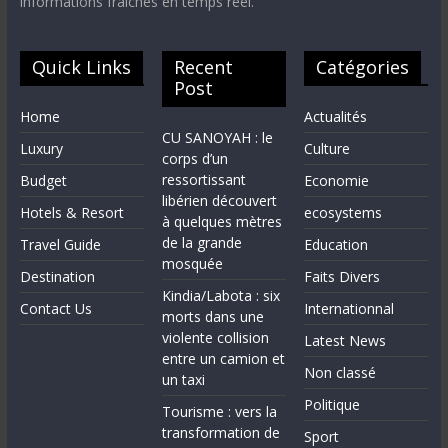
informations fraîches en temps réel.
Quick Links
Recent
Catégories
Post
Home
Actualités
CU SANOYAH : le
Luxury
Culture
corps d’un
ressortissant
Budget
Economie
libérien découvert
Hotels & Resort
ecosystems
à quelques mètres
de la grande
Travel Guide
Education
mosquée
Destination
Faits Divers
Kindia/Labota : six
Contact Us
Internationnal
morts dans une
violente collision
Latest News
entre un camion et
Non classé
un taxi
Politique
Tourisme : vers la
transformation de
Sport