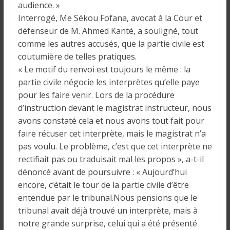
i
audience. »
n
Interrogé, Me Sékou Fofana, avocat à la Cour et
é
défenseur de M. Ahmed Kanté, a souligné, tout
e
comme les autres accusés, que la partie civile est
e
coutumière de telles pratiques.
t
« Le motif du renvoi est toujours le même : la
d
partie civile négocie les interprètes qu’elle paye
a
pour les faire venir. Lors de la procédure
n
d’instruction devant le magistrat instructeur, nous
s
avons constaté cela et nous avons tout fait pour
l
faire récuser cet interprète, mais le magistrat n’a
e
pas voulu. Le problème, c’est que cet interprète ne
m
rectifiait pas ou traduisait mal les propos », a-t-il
o
dénoncé avant de poursuivre : « Aujourd’hui
n
encore, c’était le tour de la partie civile d’être
d
entendue par le tribunal.Nous pensions que le
e
tribunal avait déjà trouvé un interprète, mais à
notre grande surprise, celui qui a été présenté