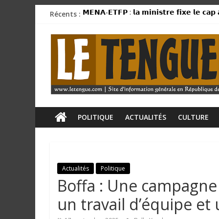
Passer
Récents :
𝗠𝗘𝗡𝗔-𝗘𝗧𝗙𝗣 : 𝗹𝗮 𝗺𝗶𝗻𝗶𝘀𝘁𝗿𝗲 𝗳𝗶𝘅𝗲 𝗹𝗲 𝗰𝗮𝗽 
au
Mamadi Doumbouya rassure : « La Guinée av
contenu
L
CU SANOYAH : le corps d’un ressortissant 
Kindia/Labota : six morts dans une violente
Tourisme : vers la transformation de la p
e
T
e
POLITIQUE
ACTUALITÉS
CULTURE
n
Actualités
Politique
g
Boffa : Une campagne 
u
un travail d’équipe et