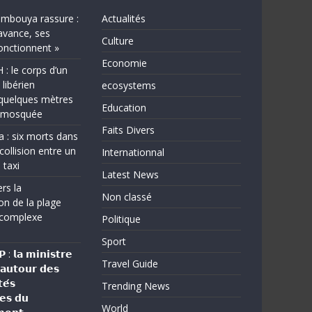
bouya rassure :
Actualités
avance, ses
Culture
fonctionnent »
Economie
 le corps d’un
 libérien
ecosystems
quelques mètres
Education
e mosquée
Faits Divers
a : six morts dans
collision entre un
Internationnal
 taxi
Latest News
rs la
Non classé
on de la plage
complexe
Politique
Sport
: 𝗹𝗮 𝗺𝗶𝗻𝗶𝘀𝘁𝗿𝗲
Travel Guide
 𝗮𝘂𝘁𝗼𝘂𝗿 𝗱𝗲𝘀
𝗲́𝘀
Trending News
𝗲𝘀 𝗱𝘂
World