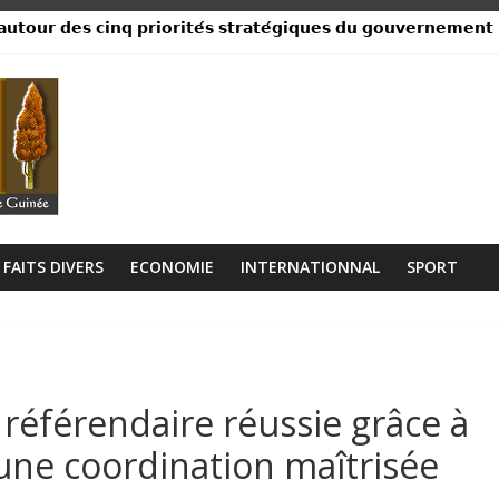
𝘂𝘁𝗼𝘂𝗿 𝗱𝗲𝘀 𝗰𝗶𝗻𝗾 𝗽𝗿𝗶𝗼𝗿𝗶𝘁𝗲́𝘀 𝘀𝘁𝗿𝗮𝘁𝗲́𝗴𝗶𝗾𝘂𝗲𝘀 𝗱𝘂 𝗴𝗼𝘂𝘃𝗲𝗿𝗻𝗲𝗺𝗲𝗻𝘁
ance, ses institutions fonctionnent »
libérien découvert à quelques mètres de la grande mosquée
 collision entre un camion et un taxi
lage Rogbanè en complexe balnéaire
FAITS DIVERS
ECONOMIE
INTERNATIONNAL
SPORT
référendaire réussie grâce à
 une coordination maîtrisée