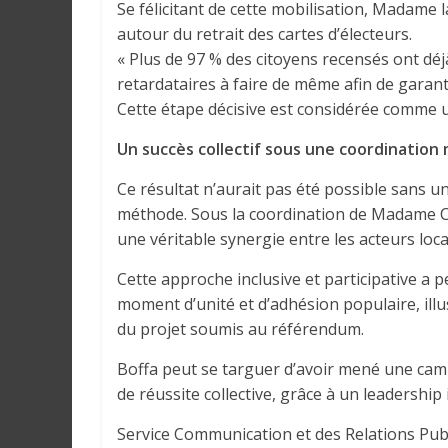
r
Se félicitant de cette mobilisation, Madame
a
autour du retrait des cartes d’électeurs.
l
« Plus de 97 % des citoyens recensés ont déj
e
retardataires à faire de même afin de garanti
s
Cette étape décisive est considérée comme u
s
Un succès collectif sous une coordination 
u
r
Ce résultat n’aurait pas été possible sans u
l
méthode. Sous la coordination de Madame Cha
a
une véritable synergie entre les acteurs loc
G
u
Cette approche inclusive et participative a
i
moment d’unité et d’adhésion populaire, ill
n
du projet soumis au référendum.
é
e
Boffa peut se targuer d’avoir mené une cam
e
de réussite collective, grâce à un leadership 
t
Service Communication et des Relations Pub
d