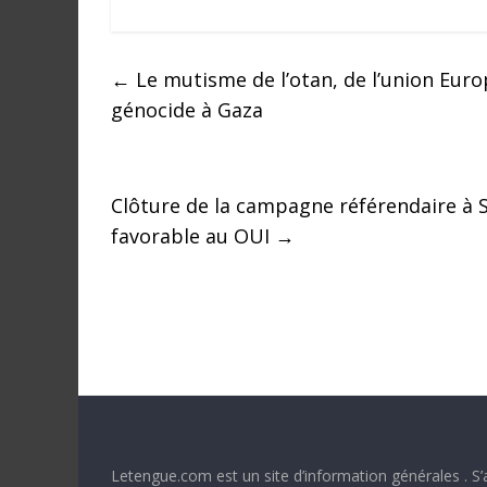
a
n
s
←
Le mutisme de l’otan, de l’union Eur
l
génocide à Gaza
e
m
o
n
Clôture de la campagne référendaire 
d
favorable au OUI
→
e
Letengue.com est un site d’information générales . S’