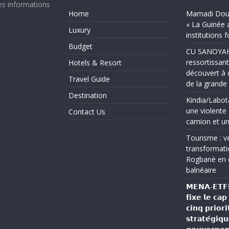
es informations
Home
Mamadi Doum
« La Guinée 
Luxury
institutions 
Budget
CU SANOYAH :
ressortissant
Hotels & Resort
découvert à 
Travel Guide
de la grand
Destination
Kindia/Labot
une violente 
Contact Us
camion et un
Tourisme : ve
transformati
Rogbanè en 
balnéaire
𝗠𝗘𝗡𝗔-𝗘𝗧𝗙𝗣 
𝗳𝗶𝘅𝗲 𝗹𝗲 𝗰𝗮
𝗰𝗶𝗻𝗾 𝗽𝗿𝗶𝗼𝗿𝗶
𝘀𝘁𝗿𝗮𝘁𝗲́𝗴𝗶𝗾