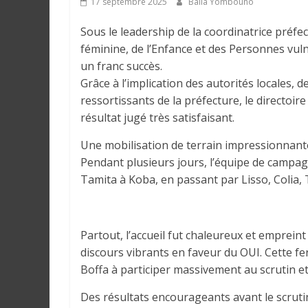
17 septembre 2025
Balla Yombouno
e
Sous le leadership de la coordinatrice préf
I
féminine, de l’Enfance et des Personnes vul
n
un franc succès.
f
Grâce à l’implication des autorités locales, de
o
ressortissants de la préfecture, le directoi
r
résultat jugé très satisfaisant.
m
Une mobilisation de terrain impressionnant
a
Pendant plusieurs jours, l’équipe de campag
t
Tamita à Koba, en passant par Lisso, Colia
i
o
n
s
Partout, l’accueil fut chaleureux et emprein
G
discours vibrants en faveur du OUI. Cette fe
é
Boffa à participer massivement au scrutin e
n
é
Des résultats encourageants avant le scruti