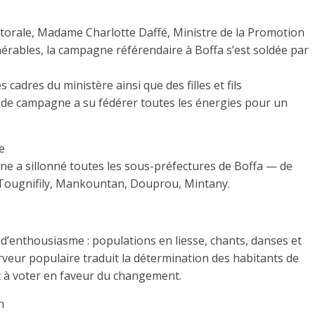
ectorale, Madame Charlotte Daffé, Ministre de la Promotion
nérables, la campagne référendaire à Boffa s’est soldée par
s cadres du ministère ainsi que des filles et fils
re de campagne a su fédérer toutes les énergies pour un
e
ne a sillonné toutes les sous-préfectures de Boffa — de
, Tougnifily, Mankountan, Douprou, Mintany.
t d’enthousiasme : populations en liesse, chants, danses et
rveur populaire traduit la détermination des habitants de
t à voter en faveur du changement.
n