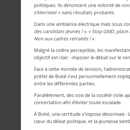
r
politiques. Ils dénoncent une volonté de conf
a
s’éterniser » sans résultats probants.
l
e
Dans une ambiance électrique mais sous cont
s
des candidats jeunes ! », « Stop GMD, place à
s
Non aux cadres retraités ! ».
u
Malgré la colère perceptible, les manifestant
r
objectif est clair : imposer le débat sur le re
l
a
Face à cette montée de tension, l’administra
G
préfet de Boké s’est personnellement impliq
u
entre les différentes parties.
i
n
Parallèlement, des voix de la société civile a
é
concertation afin d’éviter toute escalade.
e
e
À Boké, une certitude s’impose désormais : 
t
cœur du débat politique, et la jeunesse semb
d