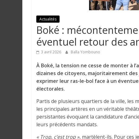
e
Actualités
I
Boké : mécontentemen
n
f
éventuel retour des a
o
r
3 avril 2026
Balla Yombouno
m
À Boké, la tension ne cesse de monter à l’
a
dizaines de citoyens, majoritairement des 
t
exprimer leur ras-le-bol face à un éventuel
i
électorales.
o
n
Partis de plusieurs quartiers de la ville, le
s
les principales artères en un véritable théâ
G
persistantes évoquant la candidature d’anc
é
leurs précédents mandats.
n
é
« Trop, c’est trop »
, martèlent-ils. Pour ces