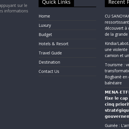
Quick Links
Recent 
appuyant sur le
es informations
Home
CU SANOYAH :
ressortissant
Luxury
découvert à 
de la grand
Budget
Kindia/Labot
Hotels & Resort
une violente 
Travel Guide
camion et un
Destination
Tourisme : ve
transformati
Contact Us
Rogbanè en 
balnéaire
𝗠𝗘𝗡𝗔-𝗘𝗧𝗙𝗣 
𝗳𝗶𝘅𝗲 𝗹𝗲 𝗰𝗮
𝗰𝗶𝗻𝗾 𝗽𝗿𝗶𝗼𝗿𝗶
𝘀𝘁𝗿𝗮𝘁𝗲́𝗴𝗶𝗾
𝗴𝗼𝘂𝘃𝗲𝗿𝗻𝗲
Guinée : L’a