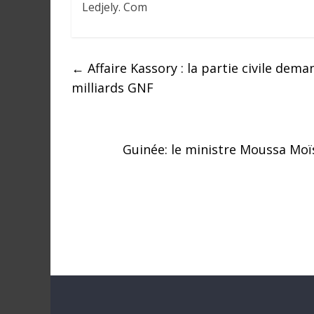
Ledjely. Com
a
n
s
l
←
Affaire Kassory : la partie civile de
e
milliards GNF
m
o
n
d
Guinée: le ministre Moussa Moïs
e