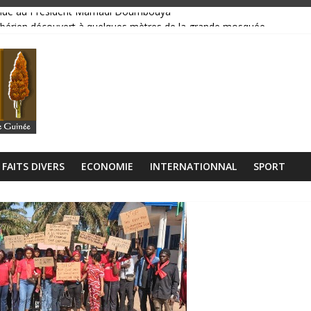
bsolue au Président Mamadi Doumbouya
libérien découvert à quelques mètres de la grande mosquée
 collision entre un camion et un taxi
lage Rogbanè en complexe balnéaire
𝘂𝘁𝗼𝘂𝗿 𝗱𝗲𝘀 𝗰𝗶𝗻𝗾 𝗽𝗿𝗶𝗼𝗿𝗶𝘁𝗲́𝘀 𝘀𝘁𝗿𝗮𝘁𝗲́𝗴𝗶𝗾𝘂𝗲𝘀 𝗱𝘂 𝗴𝗼𝘂𝘃𝗲𝗿𝗻𝗲𝗺𝗲𝗻𝘁
FAITS DIVERS
ECONOMIE
INTERNATIONNAL
SPORT