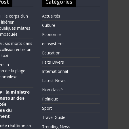
Post
Catégories
 le corps d’un
Actualités
 libérien
Culture
quelques mètres
e mosquée
Economie
a : six morts dans
ecosystems
collision entre un
Education
 taxi
Faits Divers
rs la
on de la plage
Internationnal
complexe
Latest News
Non classé
: 𝗹𝗮 𝗺𝗶𝗻𝗶𝘀𝘁𝗿𝗲
 𝗮𝘂𝘁𝗼𝘂𝗿 𝗱𝗲𝘀
Politique
𝗲́𝘀
Sport
𝗲𝘀 𝗱𝘂
𝗲𝗻𝘁
Travel Guide
rmée réaffirme sa
Trending News