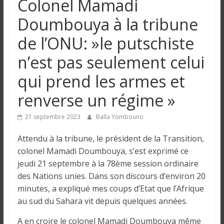
Colonel Mamadi
n
Doumbouya à la tribune
g
de l’ONU: »le putschiste
n’est pas seulement celui
u
qui prend les armes et
e
renverse un régime »
I
21 septembre 2023
Balla Yombouno
n
Attendu à la tribune, le président de la Transition,
f
colonel Mamadi Doumbouya, s’est exprimé ce
o
jeudi 21 septembre à la 78ème session ordinaire
r
des Nations unies. Dans son discours d’environ 20
m
a
minutes, a expliqué mes coups d’Etat que l’Afrique
t
au sud du Sahara vit depuis quelques années.
i
A en croire le colonel Mamadi Doumbouya même