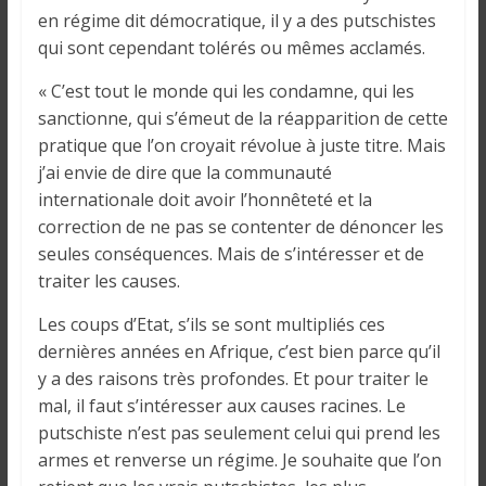
o
en régime dit démocratique, il y a des putschistes
n
qui sont cependant tolérés ou mêmes acclamés.
s
G
« C’est tout le monde qui les condamne, qui les
é
sanctionne, qui s’émeut de la réapparition de cette
n
pratique que l’on croyait révolue à juste titre. Mais
é
j’ai envie de dire que la communauté
r
internationale doit avoir l’honnêteté et la
a
correction de ne pas se contenter de dénoncer les
l
seules conséquences. Mais de s’intéresser et de
e
traiter les causes.
s
s
Les coups d’Etat, s’ils se sont multipliés ces
u
dernières années en Afrique, c’est bien parce qu’il
r
y a des raisons très profondes. Et pour traiter le
l
mal, il faut s’intéresser aux causes racines. Le
a
putschiste n’est pas seulement celui qui prend les
G
armes et renverse un régime. Je souhaite que l’on
u