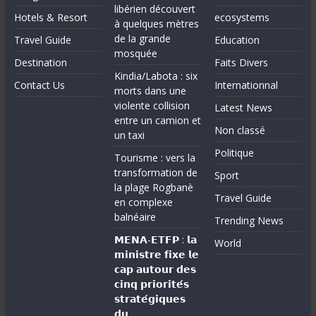
libérien découvert
Hotels & Resort
ecosystems
à quelques mètres
de la grande
Travel Guide
Education
mosquée
Destination
Faits Divers
Kindia/Labota : six
Contact Us
Internationnal
morts dans une
violente collision
Latest News
entre un camion et
Non classé
un taxi
Politique
Tourisme : vers la
transformation de
Sport
la plage Rogbanè
Travel Guide
en complexe
balnéaire
Trending News
𝗠𝗘𝗡𝗔-𝗘𝗧𝗙𝗣 : 𝗹𝗮
World
𝗺𝗶𝗻𝗶𝘀𝘁𝗿𝗲 𝗳𝗶𝘅𝗲 𝗹𝗲
𝗰𝗮𝗽 𝗮𝘂𝘁𝗼𝘂𝗿 𝗱𝗲𝘀
𝗰𝗶𝗻𝗾 𝗽𝗿𝗶𝗼𝗿𝗶𝘁𝗲́𝘀
𝘀𝘁𝗿𝗮𝘁𝗲́𝗴𝗶𝗾𝘂𝗲𝘀
𝗱𝘂