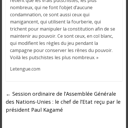
retient que les vrais putschistes, les plus
i
nombreux, qui ne font l’objet d’aucune
n
condamnation, ce sont aussi ceux qui
é
manigancent, qui utilisent la fourberie, qui
e
trichent pour manipuler la constitution afin de se
e
maintenir au pouvoir. Ce sont ceux, en col blanc,
t
qui modifient les règles du jeu pendant la
d
campagne pour conserver les rênes du pouvoir.
a
n
Voilà les putschistes les plus nombreux. »
s
Letengue.com
l
e
m
o
←
Session ordinaire de l’Assemblée Générale
n
des Nations-Unies : le chef de l’Etat reçu par le
d
président Paul Kagamé
e