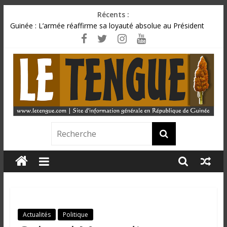
Passer
Récents :
au
Guinée : L’armée réaffirme sa loyauté absolue au Président
contenu
Mamadi Doumbouya
CU SANOYAH : le corps d’un ressortissant libérien découvert à
quelques mètres de la grande mosquée
Kindia/Labota : six morts dans une violente collision entre un
camion et un taxi
Tourisme : vers la transformation de la plage Rogbanè en
complexe balnéaire
𝗠𝗘𝗡𝗔-𝗘𝗧𝗙𝗣 : 𝗹𝗮 𝗺𝗶𝗻𝗶𝘀𝘁𝗿𝗲 𝗳𝗶𝘅𝗲 𝗹𝗲 𝗰𝗮𝗽 𝗮𝘂𝘁𝗼𝘂𝗿 𝗱𝗲𝘀 𝗰𝗶𝗻𝗾
L
𝗽𝗿𝗶𝗼𝗿𝗶𝘁𝗲́𝘀 𝘀𝘁𝗿𝗮𝘁𝗲́𝗴𝗶𝗾𝘂𝗲𝘀 𝗱𝘂 𝗴𝗼𝘂𝘃𝗲𝗿𝗻𝗲𝗺𝗲𝗻𝘁
e
T
e
Actualités
Politique