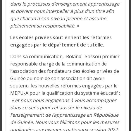
i
dans le processus d’enseignement apprentissage
n
et doivent nous interpeller à plus d’un titre afin
é
que chacun à son niveau prenne et assume
e
pleinement sa responsabilité. »
e
Les écoles privées soutiennent les réformes
t
d
engagées par le département de tutelle.
a
Dans sa communication, Roland Sossou premier
n
responsable chargé de la communication de
s
l’association des fondateurs des écoles privées de
l
Guinée au nom de son association dit avoir
e
soutenu les nouvelles réformes engagées par le
m
MEPU-A pour la qualification du système éducatif :
o
» et nous nous engageons à vous accompagner
n
dans ce sens pour rehausser le niveau de
d
e
l’enseignement de l’apprentissage en République
de Guinée. Nous vous félicitons pour les mesures
appliquées aux examens nationaux session 2022.