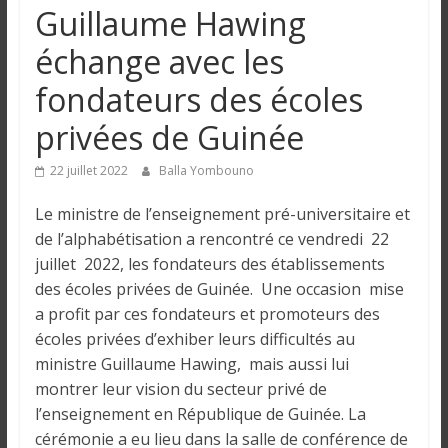
n
Guillaume Hawing
échange avec les
g
fondateurs des écoles
u
privées de Guinée
e
22 juillet 2022
Balla Yombouno
Le ministre de l’enseignement pré-universitaire et
I
de l’alphabétisation a rencontré ce vendredi 22
n
juillet 2022, les fondateurs des établissements
f
des écoles privées de Guinée. Une occasion mise
o
a profit par ces fondateurs et promoteurs des
r
écoles privées d’exhiber leurs difficultés au
m
ministre Guillaume Hawing, mais aussi lui
a
montrer leur vision du secteur privé de
t
l’enseignement en République de Guinée. La
i
cérémonie a eu lieu dans la salle de conférence de