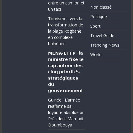
entre un camion et
Non classé
un taxi
Politique
Tourisme : vers la
transformation de
Sport
la plage Rogbanè
Travel Guide
en complexe
balnéaire
Trending News
𝗠𝗘𝗡𝗔-𝗘𝗧𝗙𝗣 : 𝗹𝗮
World
𝗺𝗶𝗻𝗶𝘀𝘁𝗿𝗲 𝗳𝗶𝘅𝗲 𝗹𝗲
𝗰𝗮𝗽 𝗮𝘂𝘁𝗼𝘂𝗿 𝗱𝗲𝘀
𝗰𝗶𝗻𝗾 𝗽𝗿𝗶𝗼𝗿𝗶𝘁𝗲́𝘀
𝘀𝘁𝗿𝗮𝘁𝗲́𝗴𝗶𝗾𝘂𝗲𝘀
𝗱𝘂
𝗴𝗼𝘂𝘃𝗲𝗿𝗻𝗲𝗺𝗲𝗻𝘁
Guinée : L’armée
réaffirme sa
loyauté absolue au
Président Mamadi
Doumbouya