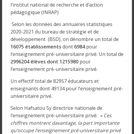
o
l’institut national de recherche et d’action
n
pédagogique (INRAP)
s
G
Selon les données des annuaires statistiques
é
2020-2021 du bureau de stratégie et de
n
développement (BSD), on dénombre un total de
é
16075 établissements
dont
6984
pour
r
l’enseignement pré-universitaire privé. Un total de
a
2996204 élèves dont 1215980
pour
l
l’enseignement pré-universitaire privé.
e
s
Un effectif total de 82957 éducateurs et
s
enseignants dont 49134 pour l’enseignement pré-
u
universitaire privé.
r
l
Selon Hafsatou Sy directrice nationale de
a
l’enseignement pré-universitaire privé:
» Ces
G
chiffres montrent davantage, la part importante
u
qu’occupe l’enseignement pré-universitaire privé