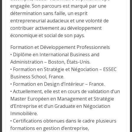
o
engagée. Son parcours est marqué par une
n
détermination sans faille, un esprit
s
entrepreneurial audacieux et une volonté de
G
contribuer activement au développement
é
économique et social de son pays.
n
é
Formation et Développement Professionnels
r
• Diplôme en International Business and
a
Administration – Boston, États-Unis.
l
• Formation en Stratégie et Négociation – ESSEC
e
Business School, France.
s
• Formation en Design d’Intérieur – France.
s
• Actuellement, elle est en cours de validation d’un
u
Master Européen en Management et Stratégie
r
d’Entreprise et d’un Graduate en Négociation
l
a
Immobilière.
G
• Certifications obtenues dans le cadre plusieurs
u
formations en gestion d’entreprise,