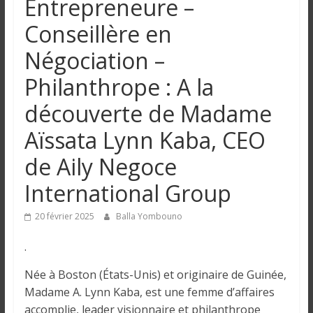
Entrepreneure –
n
Conseillère en
g
Négociation –
Philanthrope : A la
u
découverte de Madame
e
Aïssata Lynn Kaba, CEO
de Aily Negoce
I
n
International Group
f
o
20 février 2025
Balla Yombouno
r
m
.
a
Née à Boston (États-Unis) et originaire de Guinée,
t
Madame A. Lynn Kaba, est une femme d’affaires
i
accomplie, leader visionnaire et philanthrope