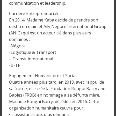
i
communication et leadership.
n
Carrière Entrepreneuriale
é
En 2014, Madame Kaba décide de prendre son
e
destin en main et Aily Negoce International Group
e
(ANIG) qui est un acteur clé dans plusieurs
t
domaines :
d
a
-Négoce
n
-Logistique & Transport
s
– Transit international
l
-B-TP
e
Engagement Humanitaire et Social
m
Quatre années plus tard, en 2018, avec l’appui de
o
sa fratrie, elle crée la Fondation Rougui Barry and
n
Babies (FRBB) en hommage à sa défunte mère,
d
Madame Rougui Barry, décédée en 2016. Cette
e
organisation humanitaire œuvre pour :
• L’assistance aux plus démunis,