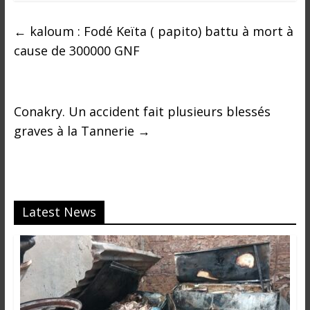
i
n
←
kaloum : Fodé Keïta ( papito) battu à mort à
é
cause de 300000 GNF
e
e
t
d
Conakry. Un accident fait plusieurs blessés
a
graves à la Tannerie
→
n
s
l
e
m
Latest News
o
n
d
e