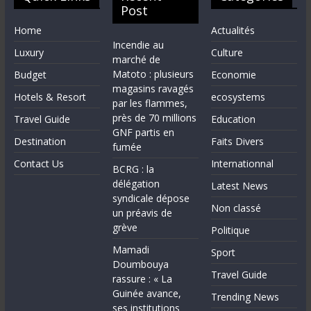
Post
Home
Actualités
Incendie au
Luxury
Culture
marché de
Matoto : plusieurs
Budget
Economie
magasins ravagés
Hotels & Resort
ecosystems
par les flammes,
près de 70 millions
Travel Guide
Education
GNF partis en
Destination
Faits Divers
fumée
Contact Us
Internationnal
BCRG : la
délégation
Latest News
syndicale dépose
Non classé
un préavis de
grève
Politique
Mamadi
Sport
Doumbouya
Travel Guide
rassure : « La
Guinée avance,
Trending News
ses institutions