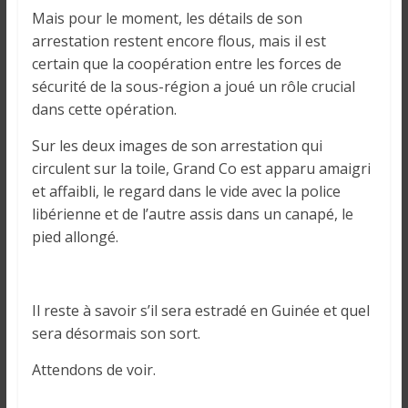
o
Mais pour le moment, les détails de son
n
arrestation restent encore flous, mais il est
s
certain que la coopération entre les forces de
G
sécurité de la sous-région a joué un rôle crucial
é
dans cette opération.
n
é
Sur les deux images de son arrestation qui
r
circulent sur la toile, Grand Co est apparu amaigri
a
et affaibli, le regard dans le vide avec la police
l
libérienne et de l’autre assis dans un canapé, le
e
pied allongé.
s
s
u
r
Il reste à savoir s’il sera estradé en Guinée et quel
l
sera désormais son sort.
a
Attendons de voir.
G
u