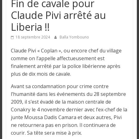
Fin de cavale pour
n
Claude Pivi arrêté au
g
Liberia !!
u
18 septembre 2024
Balla Yombouno
Claude Pivi « Coplan », ou encore chef du village
e
comme on l’appelle affectueusement est
finalement arrêté par la police libérienne après
I
plus de dix mois de cavale.
n
Avant sa condamnation pour crime contre
f
l’humanité dans les événements du 28 septembre
o
2009, il s’est évadé de la maison centrale de
r
m
Conakry le 4 novembre dernier avec l’ex-chef de la
a
junte Moussa Dadis Camara et deux autres, Pivi
t
ne retournera pas en prison. Il continuera de
i
courir. Sa tête sera mise à prix.