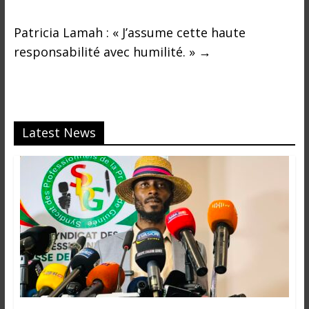
i
n
Patricia Lamah : « J’assume cette haute
é
responsabilité avec humilité. »
→
e
e
t
d
a
Latest News
n
s
l
e
m
o
n
d
e