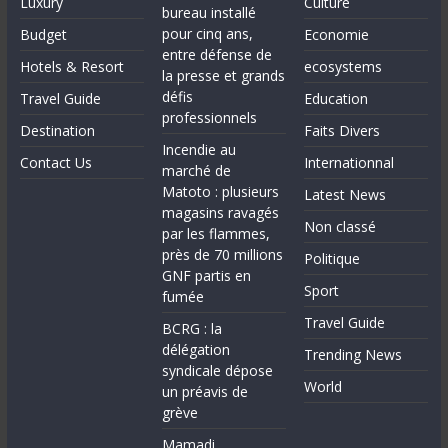
Luxury
Culture
bureau installé
pour cinq ans,
Budget
Economie
entre défense de
Hotels & Resort
ecosystems
la presse et grands
défis
Travel Guide
Education
professionnels
Destination
Faits Divers
Incendie au
Contact Us
Internationnal
marché de
Matoto : plusieurs
Latest News
magasins ravagés
Non classé
par les flammes,
près de 70 millions
Politique
GNF partis en
Sport
fumée
Travel Guide
BCRG : la
délégation
Trending News
syndicale dépose
World
un préavis de
grève
Mamadi