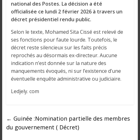
o
national des Postes. La décision a été
n
officialisée ce lundi 2 février 2026 à travers un
s
décret présidentiel rendu public.
G
é
Selon le texte, Mohamed Sita Cissé est relevé de
n
ses fonctions pour faute lourde. Toutefois, le
é
décret reste silencieux sur les faits précis
r
reprochés au désormais ex-directeur. Aucune
a
indication n’est donnée sur la nature des
l
manquements évoqués, ni sur l’existence d’une
e
éventuelle enquête administrative ou judiciaire.
s
s
Ledjely. com
u
r
l
←
Guinée :Nomination partielle des membres
a
du gouvernement ( Décret)
G
u