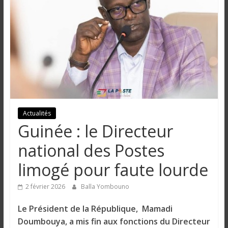
n
g
u
e
Actualités
I
Guinée : le Directeur
n
f
national des Postes
o
limogé pour faute lourde
r
m
2 février 2026
Balla Yombouno
a
t
Le Président de la République, Mamadi
i
Doumbouya, a mis fin aux fonctions du Directeur