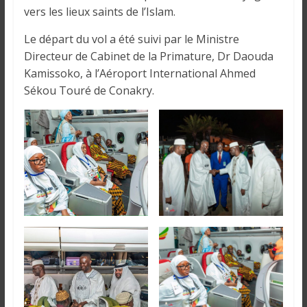
o
vers les lieux saints de l’Islam.
n
s
Le départ du vol a été suivi par le Ministre
G
Directeur de Cabinet de la Primature, Dr Daouda
é
Kamissoko, à l’Aéroport International Ahmed
n
Sékou Touré de Conakry.
é
r
a
l
e
s
s
u
r
l
a
G
u