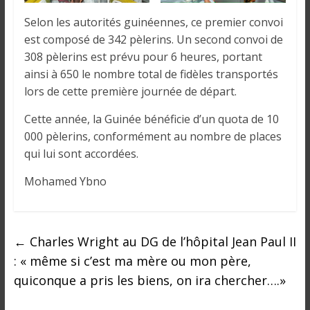
i
Selon les autorités guinéennes, ce premier convoi
n
est composé de 342 pèlerins. Un second convoi de
é
e
308 pèlerins est prévu pour 6 heures, portant
e
ainsi à 650 le nombre total de fidèles transportés
t
lors de cette première journée de départ.
d
Cette année, la Guinée bénéficie d’un quota de 10
a
000 pèlerins, conformément au nombre de places
n
qui lui sont accordées.
s
l
Mohamed Ybno
e
m
o
n
←
Charles Wright au DG de l’hôpital Jean Paul II
d
: « même si c’est ma mère ou mon père,
e
quiconque a pris les biens, on ira chercher….»