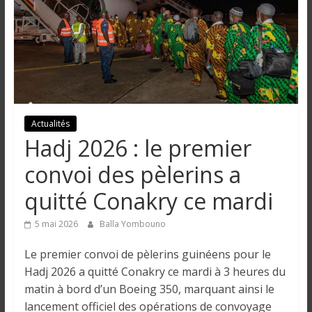
n
g
u
e
Actualités
Hadj 2026 : le premier
I
convoi des pèlerins a
n
quitté Conakry ce mardi
f
o
5 mai 2026
Balla Yombouno
r
m
Le premier convoi de pèlerins guinéens pour le
a
Hadj 2026 a quitté Conakry ce mardi à 3 heures du
t
matin à bord d’un Boeing 350, marquant ainsi le
i
lancement officiel des opérations de convoyage