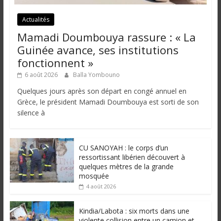
Actualités
Mamadi Doumbouya rassure : « La
Guinée avance, ses institutions
fonctionnent »
6 août 2026
Balla Yombouno
Quelques jours après son départ en congé annuel en
Grèce, le président Mamadi Doumbouya est sorti de son
silence à
CU SANOYAH : le corps d’un
ressortissant libérien découvert à
quelques mètres de la grande
mosquée
4 août 2026
Kindia/Labota : six morts dans une
violente collision entre un camion et