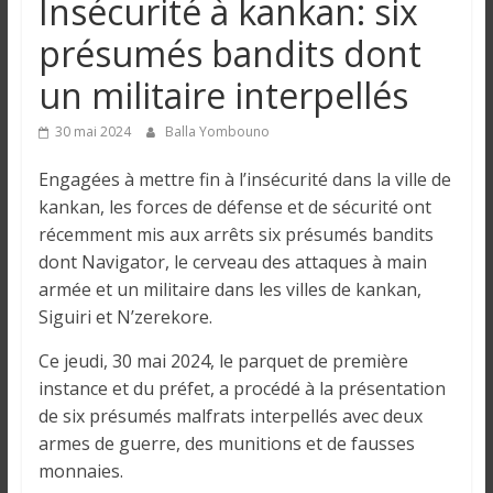
Insécurité à kankan: six
n
présumés bandits dont
g
un militaire interpellés
u
30 mai 2024
Balla Yombouno
Engagées à mettre fin à l’insécurité dans la ville de
e
kankan, les forces de défense et de sécurité ont
récemment mis aux arrêts six présumés bandits
I
dont Navigator, le cerveau des attaques à main
n
armée et un militaire dans les villes de kankan,
f
Siguiri et N’zerekore.
o
Ce jeudi, 30 mai 2024, le parquet de première
r
m
instance et du préfet, a procédé à la présentation
a
de six présumés malfrats interpellés avec deux
t
armes de guerre, des munitions et de fausses
i
monnaies.