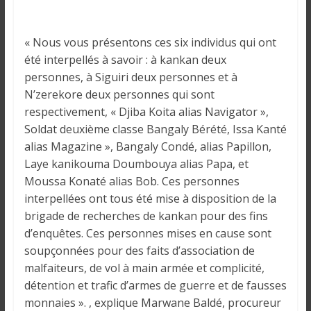
o
n
s
« Nous vous présentons ces six individus qui ont
G
été interpellés à savoir : à kankan deux
é
personnes, à Siguiri deux personnes et à
n
N’zerekore deux personnes qui sont
é
respectivement, « Djiba Koita alias Navigator »,
r
Soldat deuxième classe Bangaly Bérété, Issa Kanté
a
alias Magazine », Bangaly Condé, alias Papillon,
l
Laye kanikouma Doumbouya alias Papa, et
e
Moussa Konaté alias Bob. Ces personnes
s
interpellées ont tous été mise à disposition de la
s
brigade de recherches de kankan pour des fins
u
d’enquêtes. Ces personnes mises en cause sont
r
l
soupçonnées pour des faits d’association de
a
malfaiteurs, de vol à main armée et complicité,
G
détention et trafic d’armes de guerre et de fausses
u
monnaies ». , explique Marwane Baldé, procureur