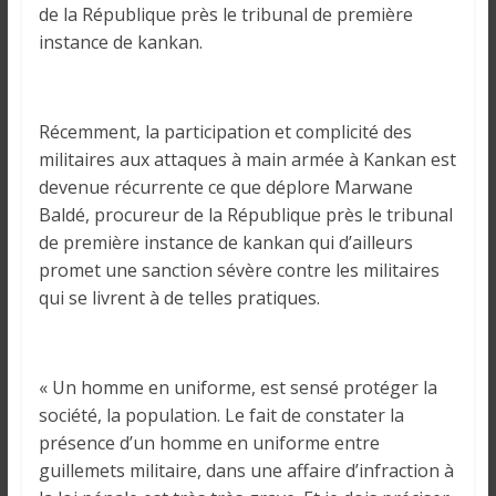
i
de la République près le tribunal de première
n
instance de kankan.
é
e
e
Récemment, la participation et complicité des
t
militaires aux attaques à main armée à Kankan est
d
devenue récurrente ce que déplore Marwane
a
Baldé, procureur de la République près le tribunal
n
de première instance de kankan qui d’ailleurs
s
promet une sanction sévère contre les militaires
l
qui se livrent à de telles pratiques.
e
m
o
n
« Un homme en uniforme, est sensé protéger la
d
société, la population. Le fait de constater la
e
présence d’un homme en uniforme entre
guillemets militaire, dans une affaire d’infraction à