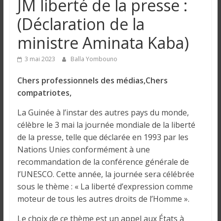
JM liberté de la presse :
n
(Déclaration de la
g
ministre Aminata Kaba)
u
3 mai 2023
Balla Yombouno
Chers professionnels des médias,Chers
e
compatriotes,
La Guinée à l’instar des autres pays du monde,
I
célèbre le 3 mai la journée mondiale de la liberté
n
de la presse, telle que déclarée en 1993 par les
f
Nations Unies conformément à une
o
recommandation de la conférence générale de
r
m
l’UNESCO. Cette année, la journée sera célébrée
a
sous le thème : « La liberté d’expression comme
t
moteur de tous les autres droits de l’Homme ».
i
Le choix de ce thème est un appel aux États à