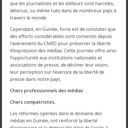
i
que les journalistes et les éditeurs sont harcelés,
n
détenus, ou même tués dans de nombreux pays à
é
travers le monde.
e
Cependant, en Guinée, force est de constater que
e
des efforts considérables sont consentis depuis
t
l’avènement du CNRD pour préserver la liberté
d
a
d’expression des médias. Cette journée offre ainsi
n
l’opportunité aux institutions nationales et
s
associations de presse, de décliner leur vision,
l
leur perception sur l’exercice de la liberté de
e
presse dans notre pays.
m
Chers professionnels des médias
o
n
Chers compatriotes,
d
e
Les réformes opérées dans le domaine des
médias en Guinée, ont renforcé la liberté
d’expression et la démocratisation de l’accès à