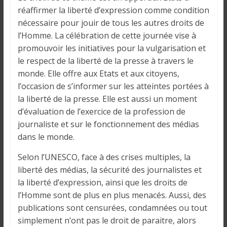
o
réaffirmer la liberté d’expression comme condition
n
nécessaire pour jouir de tous les autres droits de
s
l’Homme. La célébration de cette journée vise à
G
promouvoir les initiatives pour la vulgarisation et
é
le respect de la liberté de la presse à travers le
n
é
monde. Elle offre aux Etats et aux citoyens,
r
l’occasion de s’informer sur les atteintes portées à
a
la liberté de la presse. Elle est aussi un moment
l
d’évaluation de l’exercice de la profession de
e
journaliste et sur le fonctionnement des médias
s
dans le monde.
s
Selon l’UNESCO, face à des crises multiples, la
u
liberté des médias, la sécurité des journalistes et
r
la liberté d’expression, ainsi que les droits de
l
a
l’Homme sont de plus en plus menacés. Aussi, des
G
publications sont censurées, condamnées ou tout
u
simplement n’ont pas le droit de paraitre, alors