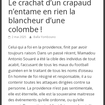
Le crachat d’un crapaud
n
n’entame en rien la
g
blancheur d’une
colombe !
u
2 mai 2025
Balla Yombouno
e
Celui qui a foi en la providence, finit par avoir
toujours raison. Dans un passé récent, Mamadou
I
Antonio Souaré a été la cible des individus de tout
n
acabit, l’accusant de tous les maux du football
f
guinéen en le traitant de tous les noms d’oiseau.
o
En homme de foi résigné et responsable, il a su
r
contenir toutes les attaques dirigées contre sa
m
personne. La providence n’est pas sentimentale,
a
t
elle est éternelle, elle est la souveraine maitresse
i
des événements qu’elle ordonne, ou qu’elle