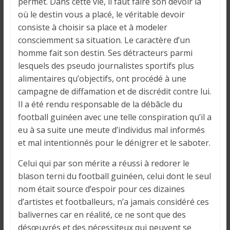
o
permet. Dans cette vie, il faut faire son devoir là
n
où le destin vous a placé, le véritable devoir
s
consiste à choisir sa place et à modeler
G
consciemment sa situation. Le caractère d’un
é
homme fait son destin. Ses détracteurs parmi
n
lesquels des pseudo journalistes sportifs plus
é
alimentaires qu’objectifs, ont procédé à une
r
campagne de diffamation et de discrédit contre lui.
a
Il a été rendu responsable de la débâcle du
l
football guinéen avec une telle conspiration qu’il a
e
eu à sa suite une meute d’individus mal informés
s
et mal intentionnés pour le dénigrer et le saboter.
s
u
Celui qui par son mérite a réussi à redorer le
r
blason terni du football guinéen, celui dont le seul
l
nom était source d’espoir pour ces dizaines
a
d’artistes et footballeurs, n’a jamais considéré ces
G
balivernes car en réalité, ce ne sont que des
u
désœuvrés et des nécessiteux qui peuvent se