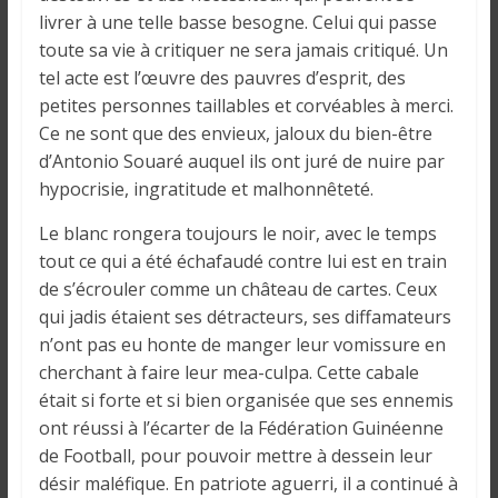
i
livrer à une telle basse besogne. Celui qui passe
n
toute sa vie à critiquer ne sera jamais critiqué. Un
é
tel acte est l’œuvre des pauvres d’esprit, des
e
petites personnes taillables et corvéables à merci.
e
Ce ne sont que des envieux, jaloux du bien-être
t
d’Antonio Souaré auquel ils ont juré de nuire par
d
hypocrisie, ingratitude et malhonnêteté.
a
n
Le blanc rongera toujours le noir, avec le temps
s
tout ce qui a été échafaudé contre lui est en train
l
de s’écrouler comme un château de cartes. Ceux
e
qui jadis étaient ses détracteurs, ses diffamateurs
m
n’ont pas eu honte de manger leur vomissure en
o
cherchant à faire leur mea-culpa. Cette cabale
n
était si forte et si bien organisée que ses ennemis
d
ont réussi à l’écarter de la Fédération Guinéenne
e
de Football, pour pouvoir mettre à dessein leur
désir maléfique. En patriote aguerri, il a continué à