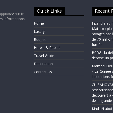
Quick Links
Recent 
appuyant sur le
es informations
Home
Incendie au 
Matoto : plu
Luxury
ravagés par 
de 70 millio
Budget
fumée
Hotels & Resort
BCRG : la dé
Travel Guide
dépose un pr
Destination
Mamadi Doum
« La Guinée 
Contact Us
institutions 
CU SANOYAH :
ressortissant
découvert à 
de la grand
Kindia/Labot