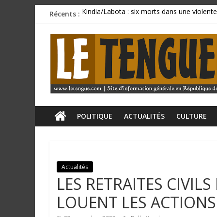
Passer
Récents :
Kindia/Labota : six morts dans une violente
au
Incendie au marché de Matoto : plusieurs 
contenu
L
BCRG : la délégation syndicale dépose un p
Mamadi Doumbouya rassure : « La Guinée av
CU SANOYAH : le corps d’un ressortissant 
e
T
e
POLITIQUE
ACTUALITÉS
CULTURE
n
Actualités
g
LES RETRAITES CIVILS
u
LOUENT LES ACTIONS