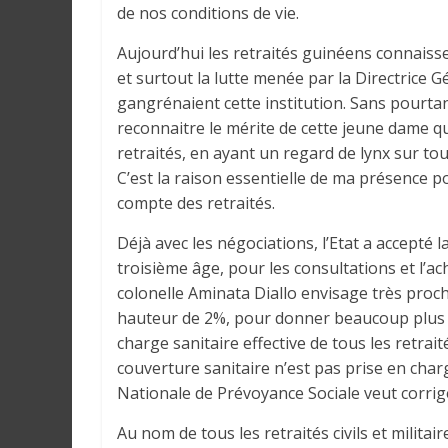
r
de nos conditions de vie.
a
Aujourd’hui les retraités guinéens connaiss
l
et surtout la lutte menée par la Directrice 
e
s
gangrénaient cette institution. Sans pourta
s
reconnaitre le mérite de cette jeune dame q
u
retraités, en ayant un regard de lynx sur to
r
C’est la raison essentielle de ma présence p
l
compte des retraités.
a
Déjà avec les négociations, l’Etat a accepté l
G
troisième âge, pour les consultations et l’ac
u
colonelle Aminata Diallo envisage très proc
i
hauteur de 2%, pour donner beaucoup plus de 
n
é
charge sanitaire effective de tous les retrai
e
couverture sanitaire n’est pas prise en charg
e
Nationale de Prévoyance Sociale veut corrig
t
Au nom de tous les retraités civils et milita
d