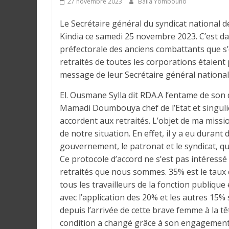
27 novembre 2023
Balla Yombouno
e
Le Secrétaire général du syndicat national des 
I
Kindia ce samedi 25 novembre 2023. C’est da
n
préfectorale des anciens combattants que s’
f
retraités de toutes les corporations étaient
o
message de leur Secrétaire général nationa
r
El. Ousmane Sylla dit RDA.A l’entame de son d
m
Mamadi Doumbouya chef de l’Etat et singulièr
a
accordent aux retraités. L’objet de ma missio
t
de notre situation. En effet, il y a eu durant
i
gouvernement, le patronat et le syndicat, q
o
n
Ce protocole d’accord ne s’est pas intéressé 
s
retraités que nous sommes. 35% est le taux d
G
tous les travailleurs de la fonction publique 
é
avec l’application des 20% et les autres 15%
n
depuis l’arrivée de cette brave femme à la t
é
condition a changé grâce à son engagement e