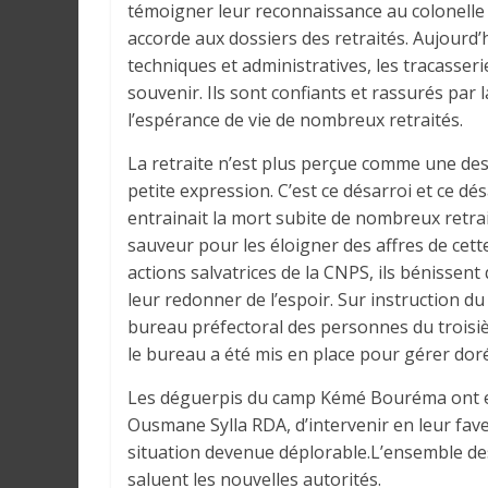
témoigner leur reconnaissance au colonelle 
a
accorde aux dossiers des retraités. Aujourd’
n
techniques et administratives, les tracasserie
s
souvenir. Ils sont confiants et rassurés par 
l
l’espérance de vie de nombreux retraités.
e
m
La retraite n’est plus perçue comme une desc
o
petite expression. C’est ce désarroi et ce 
n
entrainait la mort subite de nombreux retra
d
sauveur pour les éloigner des affres de cette
e
actions salvatrices de la CNPS, ils bénissen
leur redonner de l’espoir. Sur instruction du
bureau préfectoral des personnes du troisiè
le bureau a été mis en place pour gérer do
Les déguerpis du camp Kémé Bouréma ont eux 
Ousmane Sylla RDA, d’intervenir en leur fav
situation devenue déplorable.L’ensemble des r
saluent les nouvelles autorités.