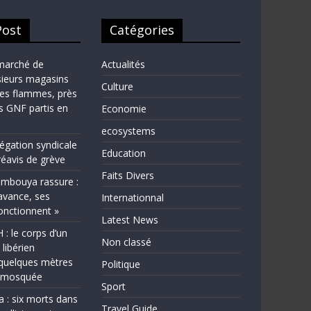
Post
Catégories
marché de
Actualités
sieurs magasins
Culture
les flammes, près
ns GNF partis en
Economie
ecosystems
légation syndicale
Education
éavis de grève
Faits Divers
bouya rassure :
avance, ses
Internationnal
fonctionnent »
Latest News
 le corps d’un
Non classé
 libérien
quelques mètres
Politique
e mosquée
Sport
a : six morts dans
Travel Guide