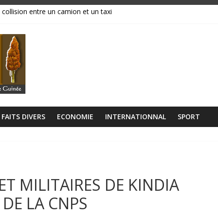
 collision entre un camion et un taxi
magasins ravagés par les flammes, près de 70 millions GNF partis en
réavis de grève
ance, ses institutions fonctionnent »
libérien découvert à quelques mètres de la grande mosquée
FAITS DIVERS
ECONOMIE
INTERNATIONNAL
SPORT
 ET MILITAIRES DE KINDIA
 DE LA CNPS