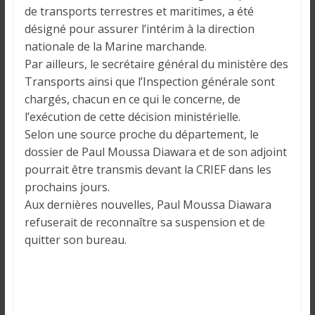
o
de transports terrestres et maritimes, a été
n
désigné pour assurer l’intérim à la direction
s
nationale de la Marine marchande.
G
Par ailleurs, le secrétaire général du ministère des
é
Transports ainsi que l’Inspection générale sont
n
chargés, chacun en ce qui le concerne, de
é
l’exécution de cette décision ministérielle.
r
Selon une source proche du département, le
a
dossier de Paul Moussa Diawara et de son adjoint
l
e
pourrait être transmis devant la CRIEF dans les
s
prochains jours.
s
Aux dernières nouvelles, Paul Moussa Diawara
u
refuserait de reconnaître sa suspension et de
r
quitter son bureau.
l
a
G
u