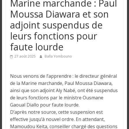
Marine marchande : Paul
n
Moussa Diawara et son
g
adjoint suspendus de
leurs fonctions pour
u
faute lourde
e
27 août 2025
Balla Yombouno
I
n
Nous venons de l’apprendre : le directeur général
f
de la Marine marchande, Paul Moussa Diawara,
o
ainsi que son adjoint Aly Nabé, ont été suspendus
r
de leurs fonctions par le ministre Ousmane
m
Gaoual Diallo pour faute lourde.
a
D’après notre source, cette suspension est
t
effective jusqu’à nouvel ordre. En attendant,
i
Mamoudou Keita, conseiller chargé des questions