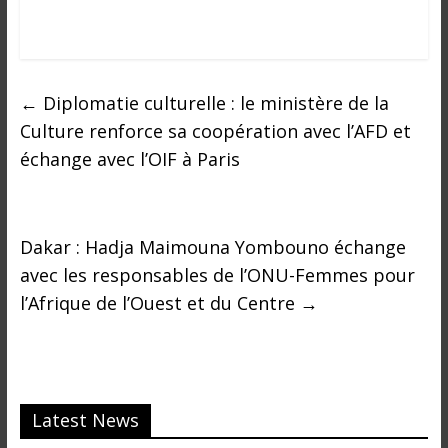
i
n
é
e
←
Diplomatie culturelle : le ministère de la
e
t
Culture renforce sa coopération avec l’AFD et
d
échange avec l’OIF à Paris
a
n
s
Dakar : Hadja Maimouna Yombouno échange
l
e
avec les responsables de l’ONU-Femmes pour
m
l’Afrique de l’Ouest et du Centre
→
o
n
d
e
Latest News