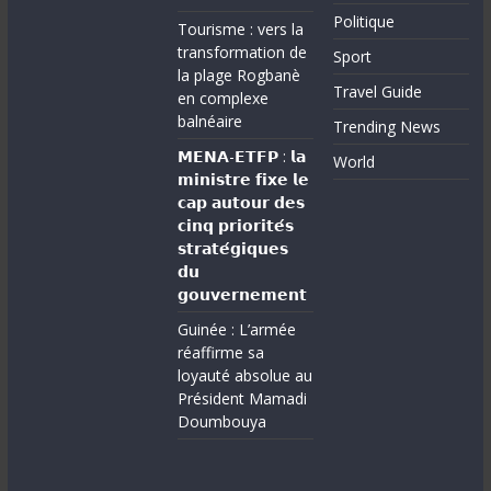
Politique
Tourisme : vers la
transformation de
Sport
la plage Rogbanè
Travel Guide
en complexe
balnéaire
Trending News
𝗠𝗘𝗡𝗔-𝗘𝗧𝗙𝗣 : 𝗹𝗮
World
𝗺𝗶𝗻𝗶𝘀𝘁𝗿𝗲 𝗳𝗶𝘅𝗲 𝗹𝗲
𝗰𝗮𝗽 𝗮𝘂𝘁𝗼𝘂𝗿 𝗱𝗲𝘀
𝗰𝗶𝗻𝗾 𝗽𝗿𝗶𝗼𝗿𝗶𝘁𝗲́𝘀
𝘀𝘁𝗿𝗮𝘁𝗲́𝗴𝗶𝗾𝘂𝗲𝘀
𝗱𝘂
𝗴𝗼𝘂𝘃𝗲𝗿𝗻𝗲𝗺𝗲𝗻𝘁
Guinée : L’armée
réaffirme sa
loyauté absolue au
Président Mamadi
Doumbouya