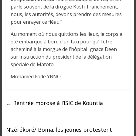
i
parle souvent de la drogue Kush. Franchement,
n
nous, les autorités, devons prendre des mesures
é
pour enrayer ce fléau.”
e
e
Au moment où nous quittions les lieux, le corps a
t
été embarqué à bord d’un taxi pour qu’il être
d
acheminé à la morgue de l’hôpital Ignace Deen
a
sur instruction du président de la délégation
n
spéciale de Matoto.
s
l
Mohamed Fodé YBNO
e
m
o
←
Rentrée morose à l’ISIC de Kountia
n
d
e
N’zérékoré/ Boma: les jeunes protestent