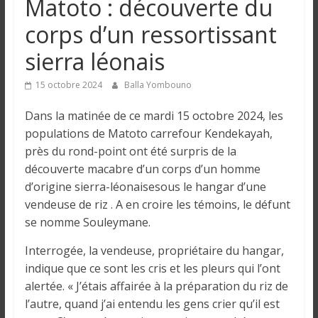
Matoto : découverte du
n
corps d’un ressortissant
g
sierra léonais
u
15 octobre 2024
Balla Yombouno
Dans la matinée de ce mardi 15 octobre 2024, les
e
populations de Matoto carrefour Kendekayah,
près du rond-point ont été surpris de la
I
découverte macabre d’un corps d’un homme
n
d’origine sierra-léonaisesous le hangar d’une
f
vendeuse de riz . A en croire les témoins, le défunt
o
se nomme Souleymane.
r
m
Interrogée, la vendeuse, propriétaire du hangar,
a
indique que ce sont les cris et les pleurs qui l’ont
t
alertée. « J’étais affairée à la préparation du riz de
i
l’autre, quand j’ai entendu les gens crier qu’il est