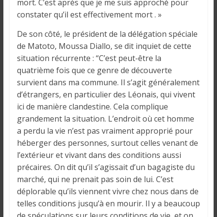
o
mort. C’est après que je me suis approché pour
n
constater qu’il est effectivement mort . »
s
De son côté, le président de la délégation spéciale
G
de Matoto, Moussa Diallo, se dit inquiet de cette
é
situation récurrente : “C’est peut-être la
n
é
quatrième fois que ce genre de découverte
r
survient dans ma commune. Il s’agit généralement
a
d’étrangers, en particulier des Léonais, qui vivent
l
ici de manière clandestine. Cela complique
e
grandement la situation. L’endroit où cet homme
s
a perdu la vie n’est pas vraiment approprié pour
s
héberger des personnes, surtout celles venant de
u
l’extérieur et vivant dans des conditions aussi
r
précaires. On dit qu’il s’agissait d’un bagagiste du
l
marché, qui ne prenait pas soin de lui. C’est
a
déplorable qu’ils viennent vivre chez nous dans de
G
telles conditions jusqu’à en mourir. Il y a beaucoup
u
de spéculations sur leurs conditions de vie, et on