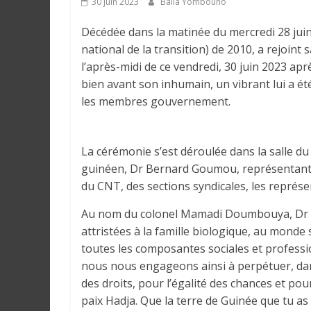
30 juin 2023
Balla Yombouno
e
Décédée dans la matinée du mercredi 28 juin 
I
national de la transition) de 2010, a rejoin
n
l’après-midi de ce vendredi, 30 juin 2023 ap
f
bien avant son inhumain, un vibrant lui a ét
o
les membres gouvernement.
r
m
a
La cérémonie s’est déroulée dans la salle d
t
guinéen, Dr Bernard Goumou, représentant le
i
du CNT, des sections syndicales, les représe
o
Au nom du colonel Mamadi Doumbouya, Dr B
n
attristées à la famille biologique, au monde 
s
toutes les composantes sociales et professi
G
é
nous nous engageons ainsi à perpétuer, dan
n
des droits, pour l’égalité des chances et po
é
paix Hadja. Que la terre de Guinée que tu as