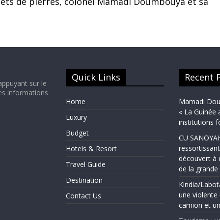
 jets de pierres, colonel Mamadi Doumbouya et sa
Quick Links
Recent 
appuyant sur le
es informations
Home
Mamadi Doum
« La Guinée 
Luxury
institutions 
Budget
CU SANOYAH :
ressortissant
Hotels & Resort
découvert à 
Travel Guide
de la grand
Destination
Kindia/Labot
une violente 
Contact Us
camion et un