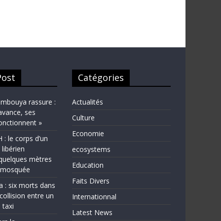
Post
Catégories
bouya rassure :
Actualités
avance, ses
Culture
fonctionnent »
Economie
 le corps d’un
 libérien
ecosystems
quelques mètres
Education
e mosquée
Faits Divers
a : six morts dans
collision entre un
Internationnal
 taxi
Latest News