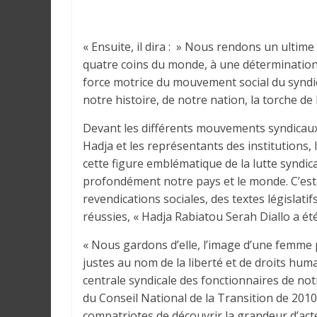
r
a
l
« Ensuite, il dira : » Nous rendons un ultim
e
quatre coins du monde, à une détermination
s
force motrice du mouvement social du syndica
s
notre histoire, de notre nation, la torche de 
u
r
Devant les différents mouvements syndicaux
l
Hadja et les représentants des institutions,
a
cette figure emblématique de la lutte syndica
G
profondément notre pays et le monde. C’est p
u
revendications sociales, des textes législatifs
i
réussies, « Hadja Rabiatou Serah Diallo a ét
n
é
« Nous gardons d’elle, l’image d’une femme
e
justes au nom de la liberté et de droits hum
e
centrale syndicale des fonctionnaires de not
t
du Conseil National de la Transition de 2010
d
compatriotes de découvrir la grandeur d’ac