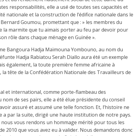
es responsabilités, elle a usé de toutes ses capacités et
té nationale et la construction de l’édifice nationale dans le
 Dr Bernard Goumou, promettant que : » les membres du
 la marmite que tu aimais porter au feu par devoir pour
son rôle dans chaque ménage en Guinée ».
 Mme Bangoura Hadja Maïmouna Yombouno, au nom du
a défunte Hadja Rabiatou Serah Diallo aura été un exemple
is également, la toute première femme africaine à
, la tête de la Confédération Nationale des Travailleurs de
onal et international, comme porte-flambeau des
m de ses pairs, elle a été élue présidente du conseil
voir assuré et assumé une telle fonction. Et, l’histoire ne
e a par la suite, dirigé une haute institution de notre pays.
, nous vous rendons un hommage mérité pour tous les
 de 2010 que vous avez eu à valider. Nous demandons donc