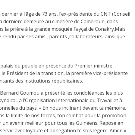
dernier à l’âge de 73 ans, l’ex-présidente du CNT (Conseil
t sa dernière demeure au cimetière de Cameroun, dans
rès la prière à la grande mosquée Fayçal de Conakry.Mais
é rendu par ses amis , parents ,collaborateurs, ainsi que
u palais du peuple en présence du Premier ministre
 Président de la transition, la première vice-présidente
ntants des institutions républicaines.
ernard Goumou a présenté les condoléances les plus
syndical, à l’Organisation Internationale du Travail et à
onnelles du pays. « En nous inclinant devant ta mémoire,
s la limite de nos forces, ton combat pour la promotion
ur un avenir meilleur pour tous les Guinéens. Repose en
 servie avec loyauté et abnégation te sois légère. Amen »