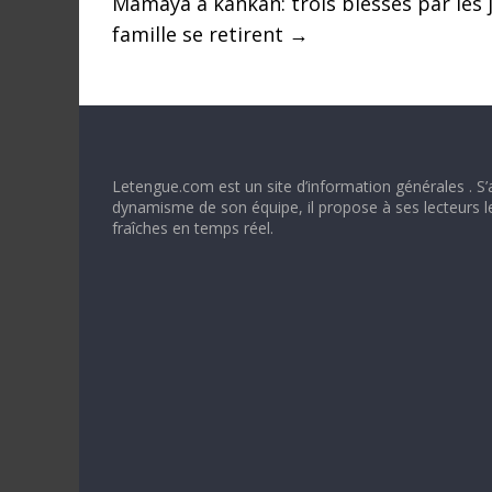
Mamaya à kankan: trois blessés par les
famille se retirent
→
Letengue.com est un site d’information générales . S’
dynamisme de son équipe, il propose à ses lecteurs l
fraîches en temps réel.