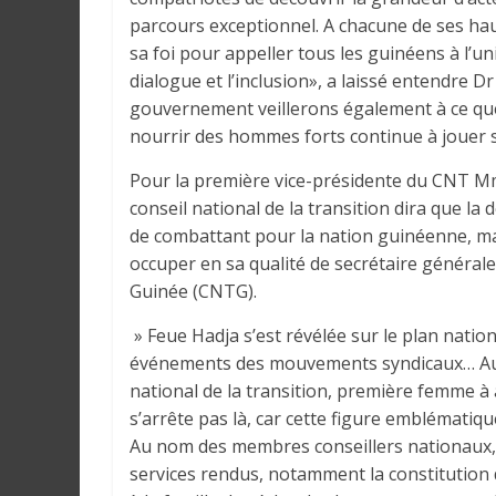
a
parcours exceptionnel. A chacune de ses haut
n
sa foi pour appeller tous les guinéens à l’uni
s
dialogue et l’inclusion», a laissé entendre
l
gouvernement veillerons également à ce que
e
nourrir des hommes forts continue à jouer 
m
o
Pour la première vice-présidente du CNT
n
conseil national de la transition dira que l
d
de combattant pour la nation guinéenne, ma
e
occuper en sa qualité de secrétaire générale
Guinée (CNTG).
» Feue Hadja s’est révélée sur le plan nati
événements des mouvements syndicaux… Au no
national de la transition, première femme à a
s’arrête pas là, car cette figure emblématiqu
Au nom des membres conseillers nationaux
services rendus, notamment la constitution