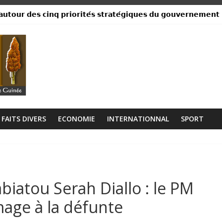
𝘂𝘁𝗼𝘂𝗿 𝗱𝗲𝘀 𝗰𝗶𝗻𝗾 𝗽𝗿𝗶𝗼𝗿𝗶𝘁𝗲́𝘀 𝘀𝘁𝗿𝗮𝘁𝗲́𝗴𝗶𝗾𝘂𝗲𝘀 𝗱𝘂 𝗴𝗼𝘂𝘃𝗲𝗿𝗻𝗲𝗺𝗲𝗻𝘁
ance, ses institutions fonctionnent »
libérien découvert à quelques mètres de la grande mosquée
 collision entre un camion et un taxi
lage Rogbanè en complexe balnéaire
FAITS DIVERS
ECONOMIE
INTERNATIONNAL
SPORT
iatou Serah Diallo : le PM
age à la défunte