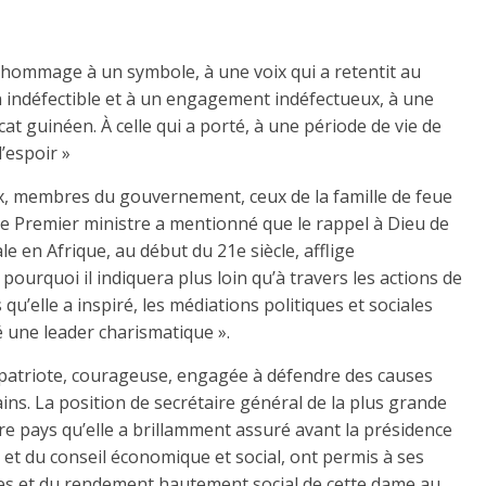
e hommage à un symbole, à une voix qui a retentit au
 indéfectible et à un engagement indéfectueux, à une
t guinéen. À celle qui a porté, à une période de vie de
l’espoir »
, membres du gouvernement, ceux de la famille de feue
 le Premier ministre a mentionné que le rappel à Dieu de
le en Afrique, au début du 21e siècle, afflige
ourquoi il indiquera plus loin qu’à travers les actions de
 qu’elle a inspiré, les médiations politiques et sociales
é une leader charismatique ».
 patriote, courageuse, engagée à défendre des causes
ains. La position de secrétaire général de la plus grande
re pays qu’elle a brillamment assuré avant la présidence
 et du conseil économique et social, ont permis à ses
tes et du rendement hautement social de cette dame au