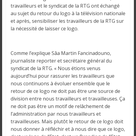
o
travailleurs et le syndicat de la RTG ont échangé
n
au sujet du retour du logo à la télévision nationale
s
et après, sensibiliser les travailleurs de la RTG sur
G
la nécessité de laisser ce logo.
é
n
é
r
Comme l’explique Sâa Martin Fancinadouno,
a
journaliste reporter et secrétaire général du
l
syndicat de la RTG. « Nous étions venus
e
aujourd’hui pour rassurer les travailleurs que
s
nous continuons à évoluer ensemble que le
s
retour de ce logo ne doit pas être une source de
u
division entre nous travailleurs et travailleuses. Ça
r
ne doit pas être un motif de relâchement de
l
l’administration par nous travailleurs et
a
travailleuses. Mais plutôt le retour de ce logo doit
G
nous donner à réfléchir et à nous dire que ce logo,
u