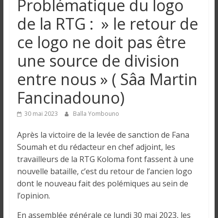
Problématique du logo
n
de la RTG : » le retour de
g
ce logo ne doit pas être
une source de division
u
entre nous » ( Sâa Martin
e
Fancinadouno)
I
30 mai 2023
Balla Yombouno
n
Après la victoire de la levée de sanction de Fana
f
Soumah et du rédacteur en chef adjoint, les
o
travailleurs de la RTG Koloma font fassent à une
r
nouvelle bataille, c’est du retour de l’ancien logo
m
a
dont le nouveau fait des polémiques au sein de
t
l’opinion.
i
En assemblée générale ce lundi 30 mai 2023, les