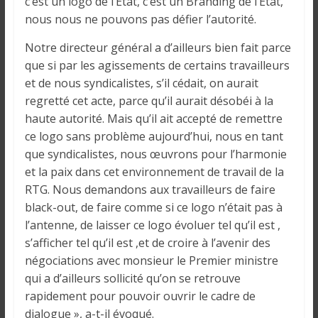
c’est un logo de l’Etat, c’est un Branding de l’Etat,
i
nous nous ne pouvons pas défier l’autorité.
n
é
Notre directeur général a d’ailleurs bien fait parce
e
que si par les agissements de certains travailleurs
e
et de nous syndicalistes, s’il cédait, on aurait
t
regretté cet acte, parce qu’il aurait désobéi à la
d
haute autorité. Mais qu’il ait accepté de remettre
a
ce logo sans problème aujourd’hui, nous en tant
n
que syndicalistes, nous œuvrons pour l’harmonie
s
et la paix dans cet environnement de travail de la
l
RTG. Nous demandons aux travailleurs de faire
e
black-out, de faire comme si ce logo n’était pas à
m
l’antenne, de laisser ce logo évoluer tel qu’il est ,
o
s’afficher tel qu’il est ,et de croire à l’avenir des
n
négociations avec monsieur le Premier ministre
d
qui a d’ailleurs sollicité qu’on se retrouve
e
rapidement pour pouvoir ouvrir le cadre de
dialogue », a-t-il évoqué.