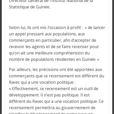
Directeur Général de l’Institut National de la
i
Statistique de Guinée.
n
é
e
e
Selon lui, ils ont mis l’occasion à profit : » de lancer
t
un appel pressant aux populations, aux
d
commerçants en particulier, afin d’accepter de
a
recevoir les agents et de se faire recenser pour
n
qu’on ait une meilleure compréhension du
s
nombre de populations résidentes en Guinée. »
l
e
Par ailleurs, les précisions ont été apportées aux
m
commerçants que ce recensement est différent du
o
Ravec qui a une vocation politique :
n
« Effectivement, ce recensement est un outil de
d
développement. Il n’est pas politique. Il est
e
différent du Ravec qui a une vocation politique. Ce
recensement permettra au gouvernement de