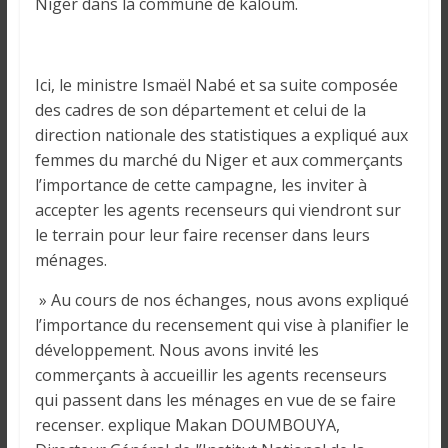
o
Niger dans la commune de kaloum.
n
s
G
Ici, le ministre Ismaël Nabé et sa suite composée
é
des cadres de son département et celui de la
n
direction nationale des statistiques a expliqué aux
é
femmes du marché du Niger et aux commerçants
r
l’importance de cette campagne, les inviter à
a
accepter les agents recenseurs qui viendront sur
l
le terrain pour leur faire recenser dans leurs
e
ménages.
s
s
» Au cours de nos échanges, nous avons expliqué
u
l’importance du recensement qui vise à planifier le
r
développement. Nous avons invité les
l
commerçants à accueillir les agents recenseurs
a
qui passent dans les ménages en vue de se faire
G
recenser. explique Makan DOUMBOUYA,
u