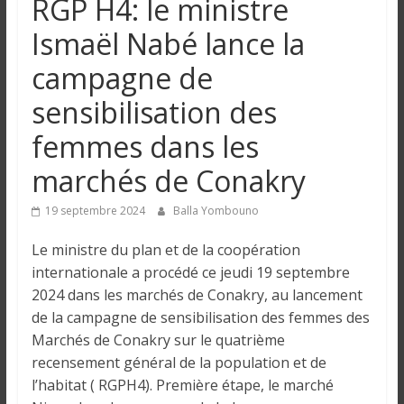
RGP H4: le ministre
n
Ismaël Nabé lance la
g
campagne de
sensibilisation des
u
femmes dans les
e
marchés de Conakry
I
19 septembre 2024
Balla Yombouno
n
Le ministre du plan et de la coopération
f
internationale a procédé ce jeudi 19 septembre
o
2024 dans les marchés de Conakry, au lancement
r
de la campagne de sensibilisation des femmes des
m
a
Marchés de Conakry sur le quatrième
t
recensement général de la population et de
i
l’habitat ( RGPH4). Première étape, le marché