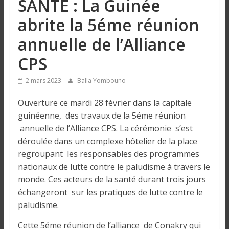
SANTÉ : La Guinée
n
abrite la 5éme réunion
g
annuelle de l’Alliance
CPS
u
2 mars 2023
Balla Yombouno
e
Ouverture ce mardi 28 février dans la capitale
guinéenne, des travaux de la 5éme réunion
I
annuelle de l’Alliance CPS. La cérémonie s’est
n
déroulée dans un complexe hôtelier de la place
f
regroupant les responsables des programmes
o
nationaux de lutte contre le paludisme à travers le
r
monde. Ces acteurs de la santé durant trois jours
m
échangeront sur les pratiques de lutte contre le
a
t
paludisme.
i
Cette 5éme réunion de l’alliance de Conakry qui