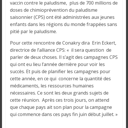
i
vaccin contre le paludisme, plus de 700 millions de
n
doses de chimioprévention du paludisme
é
saisonnier (CPS) ont été administrées aux jeunes
e
enfants dans les régions du monde frappées sans
e
pitié par le paludisme.
t
Pour cette rencontre de Conakry dira Erin Eckert,
d
directrice de l’alliance CPS: « il sera question de
a
parler de deux choses. Il s’agit des campagnes CPS
n
s
qui ont eu lieu l’année dernière pour voir les
l
succès. Et puis de planifier les campagnes pour
e
cette année, en ce qui concerne la quantité des
m
médicaments, les ressources humaines
o
nécessaires. Ce sont les deux grands sujets de
n
cette réunion. Après ces trois jours, on attend
d
que chaque pays ait son plan pour la campagne
e
qui commence dans ces pays fin juin début juillet. »