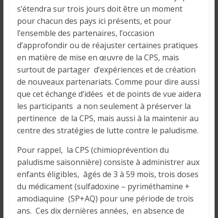
o
s’étendra sur trois jours doit être un moment
n
pour chacun des pays ici présents, et pour
s
l’ensemble des partenaires, l’occasion
G
d’approfondir ou de réajuster certaines pratiques
é
en matière de mise en œuvre de la CPS, mais
n
surtout de partager d’expériences et de création
é
de nouveaux partenariats. Comme pour dire aussi
r
a
que cet échange d’idées et de points de vue aidera
l
les participants a non seulement à préserver la
e
pertinence de la CPS, mais aussi à la maintenir au
s
centre des stratégies de lutte contre le paludisme.
s
Pour rappel, la CPS (chimioprévention du
u
paludisme saisonnière) consiste à administrer aux
r
enfants éligibles, âgés de 3 à 59 mois, trois doses
l
du médicament (sulfadoxine – pyriméthamine +
a
amodiaquine (SP+AQ) pour une période de trois
G
u
ans. Ces dix dernières années, en absence de