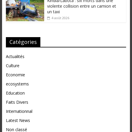
Kindia/Labota : six morts dans une
violente collision entre un camion et
un taxi
4 août 2026
Catégories
Actualités
Culture
Economie
ecosystems
Education
Faits Divers
Internationnal
Latest News
Non classé