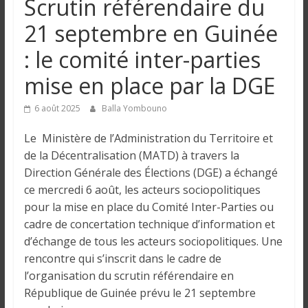
Scrutin référendaire du
n
21 septembre en Guinée
g
: le comité inter-parties
mise en place par la DGE
u
6 août 2025
Balla Yombouno
e
Le Ministère de l’Administration du Territoire et
de la Décentralisation (MATD) à travers la
I
Direction Générale des Élections (DGE) a échangé
n
ce mercredi 6 août, les acteurs sociopolitiques
f
pour la mise en place du Comité Inter-Parties ou
o
cadre de concertation technique d’information et
r
d’échange de tous les acteurs sociopolitiques. Une
m
rencontre qui s’inscrit dans le cadre de
a
t
l’organisation du scrutin référendaire en
i
République de Guinée prévu le 21 septembre