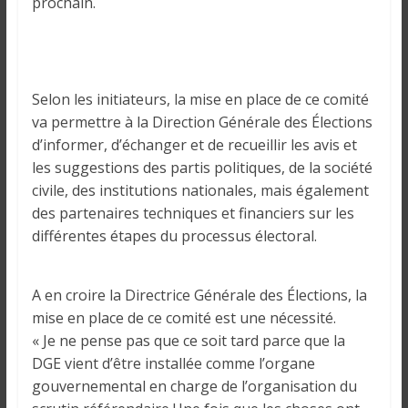
o
prochain.
n
s
G
é
Selon les initiateurs, la mise en place de ce comité
n
va permettre à la Direction Générale des Élections
é
d’informer, d’échanger et de recueillir les avis et
r
les suggestions des partis politiques, de la société
a
civile, des institutions nationales, mais également
l
des partenaires techniques et financiers sur les
e
différentes étapes du processus électoral.
s
s
u
A en croire la Directrice Générale des Élections, la
r
mise en place de ce comité est une nécessité.
l
« Je ne pense pas que ce soit tard parce que la
a
DGE vient d’être installée comme l’organe
G
gouvernemental en charge de l’organisation du
u