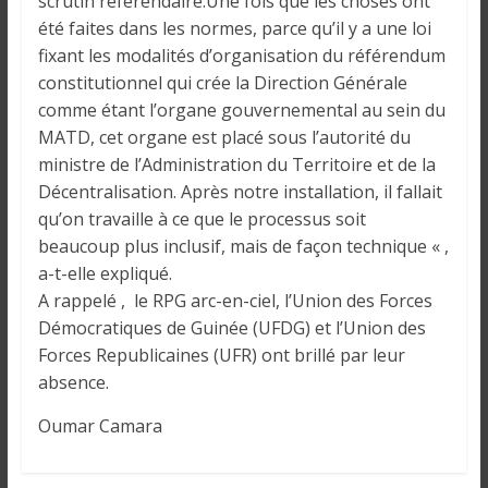
scrutin référendaire.Une fois que les choses ont
i
été faites dans les normes, parce qu’il y a une loi
n
fixant les modalités d’organisation du référendum
é
constitutionnel qui crée la Direction Générale
e
comme étant l’organe gouvernemental au sein du
e
MATD, cet organe est placé sous l’autorité du
t
ministre de l’Administration du Territoire et de la
d
Décentralisation. Après notre installation, il fallait
a
n
qu’on travaille à ce que le processus soit
s
beaucoup plus inclusif, mais de façon technique « ,
l
a-t-elle expliqué.
e
A rappelé , le RPG arc-en-ciel, l’Union des Forces
m
Démocratiques de Guinée (UFDG) et l’Union des
o
Forces Republicaines (UFR) ont brillé par leur
n
absence.
d
Oumar Camara
e