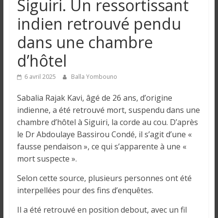
Siguiri. Un ressortissant
n
indien retrouvé pendu
g
dans une chambre
d’hôtel
u
6 avril 2025
Balla Yombouno
e
Sabalia Rajak Kavi, âgé de 26 ans, d’origine
indienne, a été retrouvé mort, suspendu dans une
I
chambre d’hôtel à Siguiri, la corde au cou. D’après
n
le Dr Abdoulaye Bassirou Condé, il s’agit d’une «
f
fausse pendaison », ce qui s’apparente à une «
o
mort suspecte ».
r
m
Selon cette source, plusieurs personnes ont été
a
interpellées pour des fins d’enquêtes.
t
i
Il a été retrouvé en position debout, avec un fil