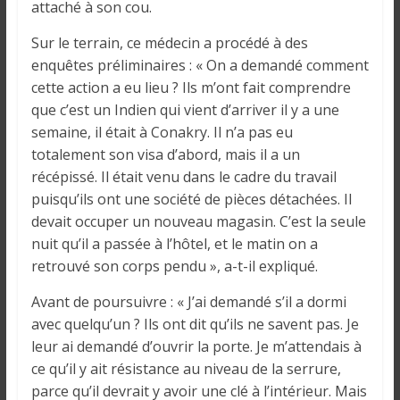
o
attaché à son cou.
n
Sur le terrain, ce médecin a procédé à des
s
G
enquêtes préliminaires : « On a demandé comment
é
cette action a eu lieu ? Ils m’ont fait comprendre
n
que c’est un Indien qui vient d’arriver il y a une
é
semaine, il était à Conakry. Il n’a pas eu
r
totalement son visa d’abord, mais il a un
a
récépissé. Il était venu dans le cadre du travail
l
puisqu’ils ont une société de pièces détachées. Il
e
devait occuper un nouveau magasin. C’est la seule
s
nuit qu’il a passée à l’hôtel, et le matin on a
s
retrouvé son corps pendu », a-t-il expliqué.
u
r
Avant de poursuivre : « J’ai demandé s’il a dormi
l
avec quelqu’un ? Ils ont dit qu’ils ne savent pas. Je
a
leur ai demandé d’ouvrir la porte. Je m’attendais à
G
ce qu’il y ait résistance au niveau de la serrure,
u
parce qu’il devrait y avoir une clé à l’intérieur. Mais