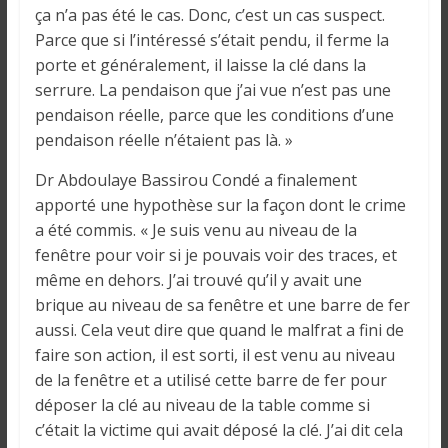
i
ça n’a pas été le cas. Donc, c’est un cas suspect.
n
Parce que si l’intéressé s’était pendu, il ferme la
é
porte et généralement, il laisse la clé dans la
e
serrure. La pendaison que j’ai vue n’est pas une
e
pendaison réelle, parce que les conditions d’une
t
pendaison réelle n’étaient pas là. »
d
a
Dr Abdoulaye Bassirou Condé a finalement
n
apporté une hypothèse sur la façon dont le crime
s
a été commis. « Je suis venu au niveau de la
l
fenêtre pour voir si je pouvais voir des traces, et
e
même en dehors. J’ai trouvé qu’il y avait une
m
brique au niveau de sa fenêtre et une barre de fer
o
aussi. Cela veut dire que quand le malfrat a fini de
n
faire son action, il est sorti, il est venu au niveau
d
de la fenêtre et a utilisé cette barre de fer pour
e
déposer la clé au niveau de la table comme si
c’était la victime qui avait déposé la clé. J’ai dit cela