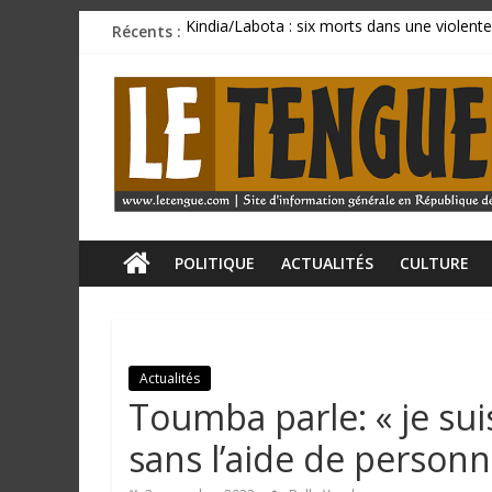
Passer
Récents :
Kindia/Labota : six morts dans une violente
au
Incendie au marché de Matoto : plusieurs 
contenu
L
BCRG : la délégation syndicale dépose un p
Mamadi Doumbouya rassure : « La Guinée av
CU SANOYAH : le corps d’un ressortissant 
e
T
e
POLITIQUE
ACTUALITÉS
CULTURE
n
Actualités
g
Toumba parle: « je sui
u
sans l’aide de personn