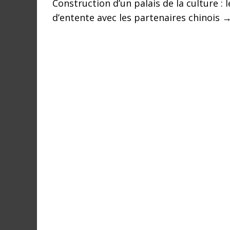
Construction d’un palais de la culture
r
a
d’entente avec les partenaires chinois
l
e
s
s
u
r
l
a
G
u
i
n
é
e
e
t
d