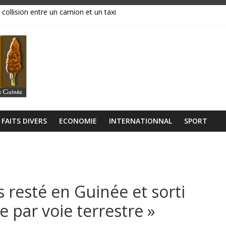
 collision entre un camion et un taxi
magasins ravagés par les flammes, près de 70 millions GNF partis en
réavis de grève
ance, ses institutions fonctionnent »
libérien découvert à quelques mètres de la grande mosquée
FAITS DIVERS
ECONOMIE
INTERNATIONNAL
SPORT
s resté en Guinée et sorti
e par voie terrestre »