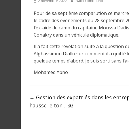
2 novembre 2022
Balla Yombouno
e
Pour de sa septième comparution ce mercred
I
le cadre des évènements du 28 septembre 20
n
l’ex-aide de camp du capitaine Moussa Dadis
f
Conakry dans un véhicule diplomatique.
o
Il a fait cette révélation suite à la question
r
Alghassimou Diallo sur comment il a quitté le 
m
quelque temps d’abord. Je suis sorti sans l’a
a
t
Mohamed Ybno
i
o
n
s
←
Gestion des expatriés dans les entrep
G
hausse le ton… ￼
é
n
é