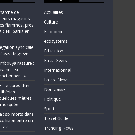
marché de
Actualités
sieurs magasins
Culture
les flammes, près
ns GNF partis en
Economie
ecosystems
légation syndicale
Education
éavis de grève
Faits Divers
bouya rassure :
avance, ses
Internationnal
fonctionnent »
Latest News
 le corps d’un
Non classé
 libérien
quelques mètres
Politique
e mosquée
Sport
a : six morts dans
Travel Guide
collision entre un
 taxi
Trending News