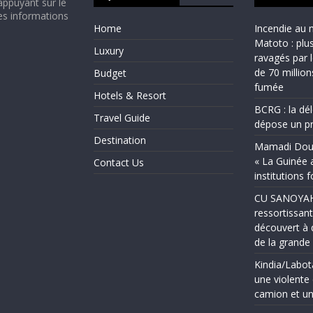
appuyant sur le
es informations
Home
Incendie au 
Matoto : plu
Luxury
ravagés par 
de 70 millio
Budget
fumée
Hotels & Resort
BCRG : la dé
Travel Guide
dépose un pr
Destination
Mamadi Doum
« La Guinée 
Contact Us
institutions 
CU SANOYAH :
ressortissant
découvert à 
de la grand
Kindia/Labot
une violente 
camion et un