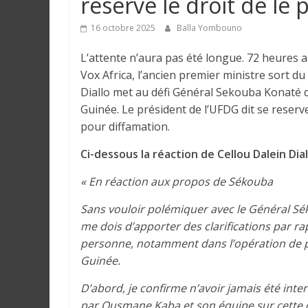
réserve le droit de le
e
16 octobre 2025
Balla Yombouno
I
L’attente n’aura pas été longue. 72 heures a
n
Vox Africa, l’ancien premier ministre sort du
f
Diallo met au défi Général Sekouba Konaté de
o
Guinée. Le président de l’UFDG dit se reserve
r
pour diffamation.
m
a
Ci-dessous la réaction de Cellou Dalein Diall
t
i
« En réaction aux propos de Sékouba
o
Sans vouloir polémiquer avec le Général Sék
n
me dois d’apporter des clarifications par r
s
personne, notamment dans l’opération de pr
G
Guinée.
é
n
D’abord, je confirme n’avoir jamais été inter
é
par Ousmane Kaba et son équipe sur cette 