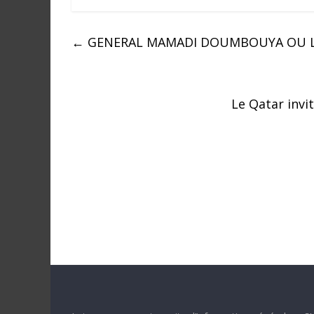
a
n
←
GENERAL MAMADI DOUMBOUYA OU LE 
s
l
e
m
Le Qatar invi
o
n
d
e