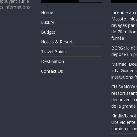
appuyant sur le
es informations
Home
Incendie au 
Matoto : plu
Luxury
ravagés par 
de 70 millio
Budget
fumée
Hotels & Resort
BCRG : la dé
Travel Guide
dépose un pr
Destination
Mamadi Doum
« La Guinée 
Contact Us
institutions 
CU SANOYAH :
ressortissant
découvert à 
de la grand
Kindia/Labot
une violente 
camion et un