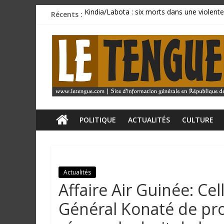
Passer
Récents :
Kindia/Labota : six morts dans une violente
au
Incendie au marché de Matoto : plusieurs 
contenu
L
BCRG : la délégation syndicale dépose un p
Mamadi Doumbouya rassure : « La Guinée av
CU SANOYAH : le corps d’un ressortissant 
e
T
e
POLITIQUE
ACTUALITÉS
CULTURE
n
Actualités
g
Affaire Air Guinée: Ce
u
Général Konaté de prou