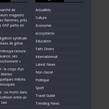
marché de
Actualités
sieurs magasins
Culture
les flammes, près
ns GNF partis en
Economie
ecosystems
légation syndicale
Education
éavis de grève
Faits Divers
bouya rassure :
avance, ses
Internationnal
fonctionnent »
Latest News
 le corps d’un
Non classé
 libérien
quelques mètres
Politique
e mosquée
Sport
a : six morts dans
Travel Guide
collision entre un
 taxi
Trending News