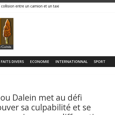
 collision entre un camion et un taxi
magasins ravagés par les flammes, près de 70 millions GNF partis en
réavis de grève
ance, ses institutions fonctionnent »
libérien découvert à quelques mètres de la grande mosquée
FAITS DIVERS
ECONOMIE
INTERNATIONNAL
SPORT
llou Dalein met au défi
ver sa culpabilité et se