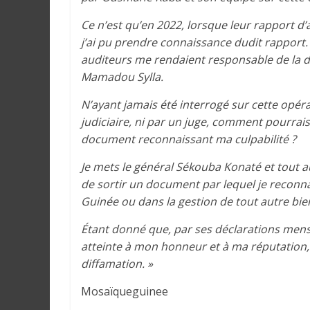
r
a
Ce n’est qu’en 2022, lorsque leur rapport d’a
l
j’ai pu prendre connaissance dudit rapport. E
e
auditeurs me rendaient responsable de la dé
s
Mamadou Sylla.
s
u
N’ayant jamais été interrogé sur cette opérat
r
judiciaire, ni par un juge, comment pourra
l
document reconnaissant ma culpabilité ?
a
Je mets le général Sékouba Konaté et tout a
G
de sortir un document par lequel je reconnai
u
Guinée ou dans la gestion de tout autre bien
i
n
Étant donné que, par ses déclarations menso
é
atteinte à mon honneur et à ma réputation, j
e
diffamation. »
e
t
Mosaïqueguinee
d