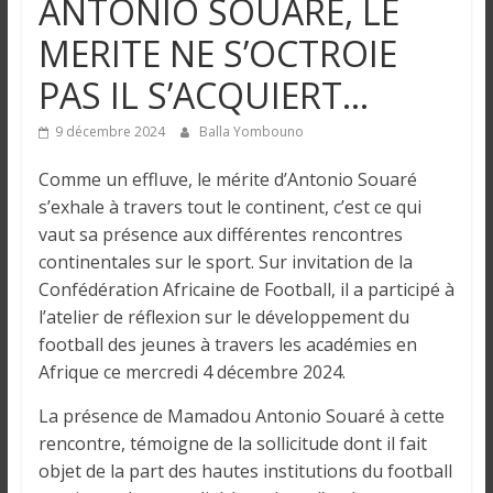
ANTONIO SOUARE, LE
n
MERITE NE S’OCTROIE
g
PAS IL S’ACQUIERT…
u
9 décembre 2024
Balla Yombouno
Comme un effluve, le mérite d’Antonio Souaré
e
s’exhale à travers tout le continent, c’est ce qui
vaut sa présence aux différentes rencontres
I
continentales sur le sport. Sur invitation de la
n
Confédération Africaine de Football, il a participé à
f
l’atelier de réflexion sur le développement du
o
football des jeunes à travers les académies en
r
Afrique ce mercredi 4 décembre 2024.
m
a
La présence de Mamadou Antonio Souaré à cette
t
rencontre, témoigne de la sollicitude dont il fait
i
objet de la part des hautes institutions du football