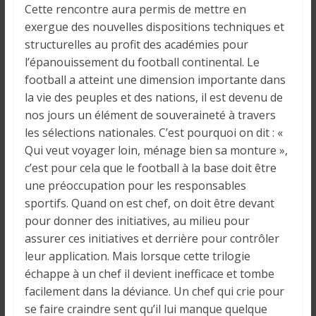
i
Cette rencontre aura permis de mettre en
n
exergue des nouvelles dispositions techniques et
é
structurelles au profit des académies pour
e
l’épanouissement du football continental. Le
e
football a atteint une dimension importante dans
t
la vie des peuples et des nations, il est devenu de
d
nos jours un élément de souveraineté à travers
a
les sélections nationales. C’est pourquoi on dit : «
n
Qui veut voyager loin, ménage bien sa monture »,
s
c’est pour cela que le football à la base doit être
l
une préoccupation pour les responsables
e
sportifs. Quand on est chef, on doit être devant
m
pour donner des initiatives, au milieu pour
o
assurer ces initiatives et derrière pour contrôler
n
leur application. Mais lorsque cette trilogie
d
échappe à un chef il devient inefficace et tombe
e
facilement dans la déviance. Un chef qui crie pour
se faire craindre sent qu’il lui manque quelque