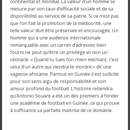
o
continental et mondial. La valeur d’un homme se
n
mesure par son taux d’efficacité sociale et de sa
s
disponibilité au service de sa patrie. Si ce n’est pas
G
que l’on fait la promotion de la médiocrité, une
é
telle valeur doit être préservée et encouragée. Un
n
homme qui a une audience internationale
é
remarquable avec un carnet d’adresses bien
r
fourni ne peut qu’être un privilège et non un
a
obstacle. « Quand tu tues ton chien méchant, c’est
l
celui d’un autre qui viendra te mordre » dit une
e
sagesse africaine. Partout en Guinée il est sollicité
s
pour son sens aigu de responsabilité et son
s
amour profond du football. L’histoire retiendra
u
qu’Antonio Souaré a été un des premiers à fonder
r
une académie de football en Guinée, ce qui prouve
l
à suffisance sa parfaite maitrise de ce domaine.
a
G
u