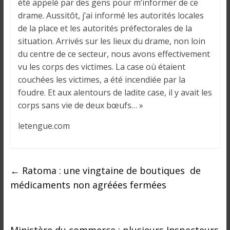
o
été appelé par des gens pour m’informer de ce
n
drame. Aussitôt, j’ai informé les autorités locales
s
de la place et les autorités préfectorales de la
G
situation. Arrivés sur les lieux du drame, non loin
é
du centre de ce secteur, nous avons effectivement
n
vu les corps des victimes. La case où étaient
é
couchées les victimes, a été incendiée par la
r
foudre. Et aux alentours de ladite case, il y avait les
a
corps sans vie de deux bœufs… »
l
e
letengue.com
s
s
u
←
Ratoma : une vingtaine de boutiques de
r
médicaments non agréées fermées
l
a
G
u