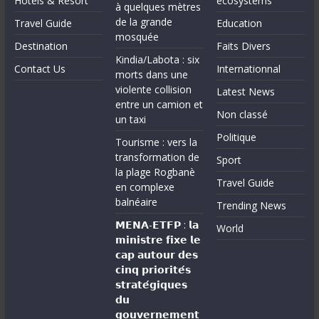
Hotels & Resort
ecosystems
à quelques mètres
de la grande
Travel Guide
Education
mosquée
Destination
Faits Divers
Kindia/Labota : six
Contact Us
Internationnal
morts dans une
violente collision
Latest News
entre un camion et
Non classé
un taxi
Politique
Tourisme : vers la
transformation de
Sport
la plage Rogbanè
Travel Guide
en complexe
balnéaire
Trending News
𝗠𝗘𝗡𝗔-𝗘𝗧𝗙𝗣 : 𝗹𝗮
World
𝗺𝗶𝗻𝗶𝘀𝘁𝗿𝗲 𝗳𝗶𝘅𝗲 𝗹𝗲
𝗰𝗮𝗽 𝗮𝘂𝘁𝗼𝘂𝗿 𝗱𝗲𝘀
𝗰𝗶𝗻𝗾 𝗽𝗿𝗶𝗼𝗿𝗶𝘁𝗲́𝘀
𝘀𝘁𝗿𝗮𝘁𝗲́𝗴𝗶𝗾𝘂𝗲𝘀
𝗱𝘂
𝗴𝗼𝘂𝘃𝗲𝗿𝗻𝗲𝗺𝗲𝗻𝘁