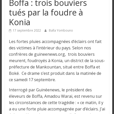
Boffa : trois bouviers
n
tués par la foudre à
g
Konia
u
17 septembre 2022
Balla Yombouno
Les fortes pluies accompagnées d’éclairs ont fait
e
des victimes à l’intérieur du pays. Selon nos
confrères de guineenews.org, trois bouviers
I
meurent, foudroyés à Konia, un district de la sous-
n
préfecture de Mankountan, situé entre Boffa et
f
Boké. Ce drame s’est produit dans la matinée de
o
ce samedi 17 septembre.
r
m
Interrogé par Guinéenews, le président des
a
éleveurs de Boffa, Amadou Warai, est revenu sur
t
les circonstances de cette tragédie : « ce matin, il y
i
a eu une forte pluie accompagnée par d’éclairs. J’ai