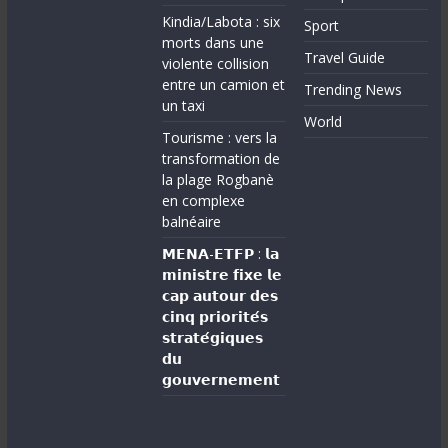
Kindia/Labota : six
Sport
morts dans une
Travel Guide
violente collision
entre un camion et
Trending News
un taxi
World
Tourisme : vers la
transformation de
la plage Rogbanè
en complexe
balnéaire
𝗠𝗘𝗡𝗔-𝗘𝗧𝗙𝗣 : 𝗹𝗮
𝗺𝗶𝗻𝗶𝘀𝘁𝗿𝗲 𝗳𝗶𝘅𝗲 𝗹𝗲
𝗰𝗮𝗽 𝗮𝘂𝘁𝗼𝘂𝗿 𝗱𝗲𝘀
𝗰𝗶𝗻𝗾 𝗽𝗿𝗶𝗼𝗿𝗶𝘁𝗲́𝘀
𝘀𝘁𝗿𝗮𝘁𝗲́𝗴𝗶𝗾𝘂𝗲𝘀
𝗱𝘂
𝗴𝗼𝘂𝘃𝗲𝗿𝗻𝗲𝗺𝗲𝗻𝘁