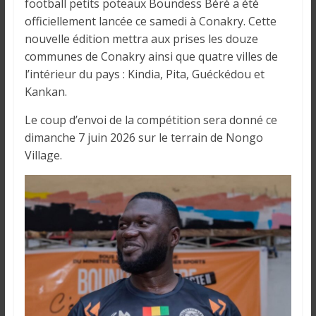
o
football petits poteaux Boundess Béré a été
n
officiellement lancée ce samedi à Conakry. Cette
s
nouvelle édition mettra aux prises les douze
G
communes de Conakry ainsi que quatre villes de
é
l’intérieur du pays : Kindia, Pita, Guéckédou et
n
Kankan.
é
r
Le coup d’envoi de la compétition sera donné ce
a
dimanche 7 juin 2026 sur le terrain de Nongo
l
Village.
e
s
s
u
r
l
a
G
u