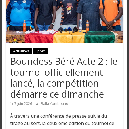
n
g
u
e
Actualités
Sport
Boundess Béré Acte 2 : le
I
tournoi officiellement
n
lancé, la compétition
f
o
démarre ce dimanche
r
m
7 juin 2026
Balla Yombouno
a
t
À travers une conférence de presse suivie du
i
tirage au sort, la deuxième édition du tournoi de