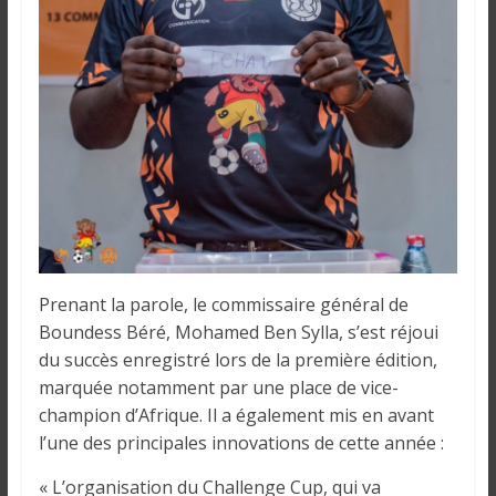
i
n
é
e
e
t
d
a
n
s
l
e
Prenant la parole, le commissaire général de
m
Boundess Béré, Mohamed Ben Sylla, s’est réjoui
o
du succès enregistré lors de la première édition,
n
marquée notamment par une place de vice-
d
champion d’Afrique. Il a également mis en avant
e
l’une des principales innovations de cette année :
« L’organisation du Challenge Cup, qui va