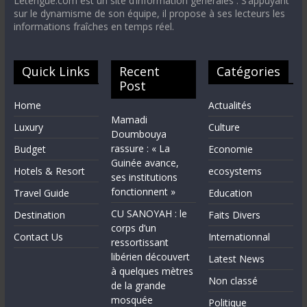
Letengue.com est un site d’information générales . S’appuyant
sur le dynamisme de son équipe, il propose à ses lecteurs les
informations fraîches en temps réel.
Quick Links
Recent
Catégories
Post
Home
Actualités
Mamadi
Luxury
Culture
Doumbouya
rassure : « La
Budget
Economie
Guinée avance,
Hotels & Resort
ecosystems
ses institutions
fonctionnent »
Travel Guide
Education
CU SANOYAH : le
Destination
Faits Divers
corps d’un
Contact Us
Internationnal
ressortissant
libérien découvert
Latest News
à quelques mètres
Non classé
de la grande
mosquée
Politique