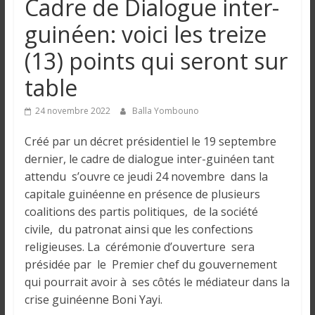
Cadre de Dialogue inter-
n
guinéen: voici les treize
g
(13) points qui seront sur
table
u
24 novembre 2022
Balla Yombouno
e
Créé par un décret présidentiel le 19 septembre
dernier, le cadre de dialogue inter-guinéen tant
I
attendu s’ouvre ce jeudi 24 novembre dans la
n
capitale guinéenne en présence de plusieurs
f
coalitions des partis politiques, de la société
o
civile, du patronat ainsi que les confections
r
religieuses. La cérémonie d’ouverture sera
m
présidée par le Premier chef du gouvernement
a
t
qui pourrait avoir à ses côtés le médiateur dans la
i
crise guinéenne Boni Yayi.