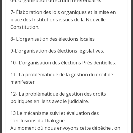
6-L’organisation du scrutin référendaire.
i
n
7- Élaboration des lois organiques et la mise en
é
place des Institutions issues de la Nouvelle
e
Constitution.
e
t
8- L’organisation des élections locales.
d
9-L’organisation des élections législatives.
a
n
10- L’organisation des élections Présidentielles.
s
l
11- La problématique de la gestion du droit de
e
manifester.
m
12- La problématique de gestion des droits
o
politiques en liens avec le judiciaire.
n
d
13 Le mécanisme suivi et évaluation des
e
conclusions du Dialogue.
Au moment où nous envoyons cette dépêche , on