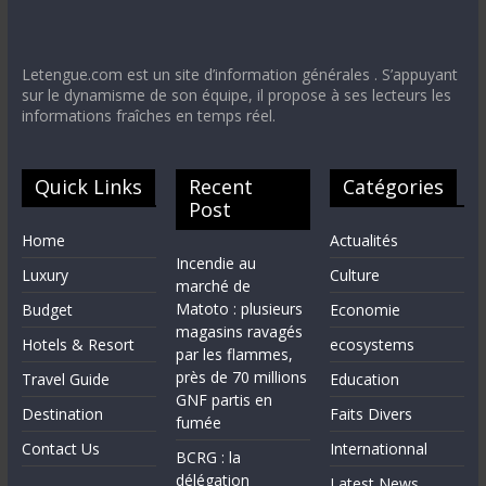
Letengue.com est un site d’information générales . S’appuyant
sur le dynamisme de son équipe, il propose à ses lecteurs les
informations fraîches en temps réel.
Quick Links
Recent
Catégories
Post
Home
Actualités
Incendie au
Luxury
Culture
marché de
Matoto : plusieurs
Budget
Economie
magasins ravagés
Hotels & Resort
ecosystems
par les flammes,
près de 70 millions
Travel Guide
Education
GNF partis en
Destination
Faits Divers
fumée
Contact Us
Internationnal
BCRG : la
délégation
Latest News