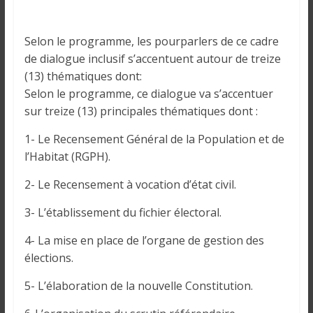
o
n
s
Selon le programme, les pourparlers de ce cadre
G
de dialogue inclusif s’accentuent autour de treize
é
(13) thématiques dont:
n
Selon le programme, ce dialogue va s’accentuer
é
sur treize (13) principales thématiques dont :
r
a
1- Le Recensement Général de la Population et de
l
l’Habitat (RGPH).
e
2- Le Recensement à vocation d’état civil.
s
s
3- L’établissement du fichier électoral.
u
r
4- La mise en place de l’organe de gestion des
l
élections.
a
G
5- L’élaboration de la nouvelle Constitution.
u