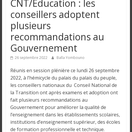
CNT/Education : les
n
conseillers adoptent
g
plusieurs
recommandations au
u
Gouvernement
e
26 septembre 2022
Balla Yombouno
I
Réunis en session plénière ce lundi 26 septembre
n
2022, à l’hémicycle du palais du palais du peuple,
f
les conseillers nationaux du Conseil National de
o
la Transition ont après examens et adoption ont
r
fait plusieurs recommandations au
m
Gouvernement pour améliorer la qualité de
a
l’enseignement dans les établissements scolaires,
t
institutions d’enseignement supérieur, des écoles
i
de formation professionnelle et technique.