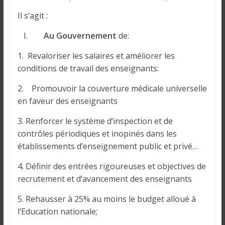
o
n
Il s’agit :
s
I.
Au Gouvernement
de:
G
é
1. Revaloriser les salaires et améliorer les
n
conditions de travail des enseignants:
é
r
2. Promouvoir la couverture médicale universelle
a
en faveur des enseignants
l
e
3. Renforcer le système d’inspection et de
s
contrôles périodiques et inopinés dans les
s
établissements d’enseignement public et privé…
u
4. Définir des entrées rigoureuses et objectives de
r
recrutement et d’avancement des enseignants
l
a
5. Rehausser à 25% au moins le budget alloué à
G
l’Education nationale;
u