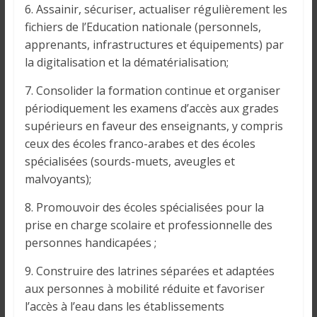
i
6. Assainir, sécuriser, actualiser régulièrement les
n
fichiers de l’Education nationale (personnels,
é
apprenants, infrastructures et équipements) par
e
la digitalisation et la dématérialisation;
e
7. Consolider la formation continue et organiser
t
d
périodiquement les examens d’accès aux grades
a
supérieurs en faveur des enseignants, y compris
n
ceux des écoles franco-arabes et des écoles
s
spécialisées (sourds-muets, aveugles et
l
malvoyants);
e
8. Promouvoir des écoles spécialisées pour la
m
prise en charge scolaire et professionnelle des
o
personnes handicapées ;
n
d
9. Construire des latrines séparées et adaptées
e
aux personnes à mobilité réduite et favoriser
l’accès à l’eau dans les établissements