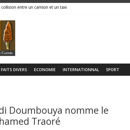
 collision entre un camion et un taxi
magasins ravagés par les flammes, près de 70 millions GNF partis en
réavis de grève
ance, ses institutions fonctionnent »
libérien découvert à quelques mètres de la grande mosquée
FAITS DIVERS
ECONOMIE
INTERNATIONNAL
SPORT
adi Doumbouya nomme le
hamed Traoré