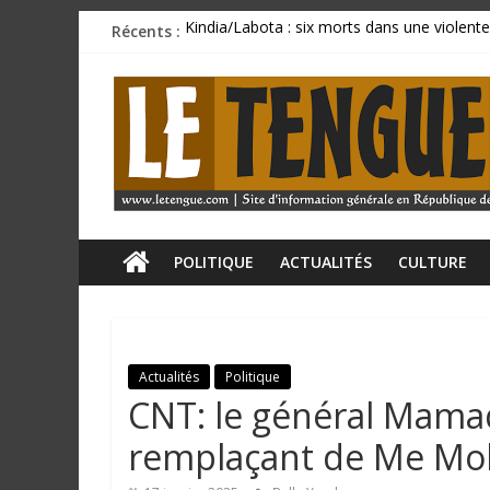
Passer
Récents :
Kindia/Labota : six morts dans une violente
au
Incendie au marché de Matoto : plusieurs 
contenu
L
BCRG : la délégation syndicale dépose un p
Mamadi Doumbouya rassure : « La Guinée av
CU SANOYAH : le corps d’un ressortissant 
e
T
e
POLITIQUE
ACTUALITÉS
CULTURE
n
Actualités
Politique
g
CNT: le général Mam
u
remplaçant de Me Mo