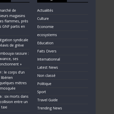
marché de
Actualités
sieurs magasins
Culture
les flammes, près
ns GNF partis en
Economie
ecosystems
légation syndicale
Education
éavis de grève
Faits Divers
bouya rassure :
avance, ses
Internationnal
fonctionnent »
Latest News
 le corps d’un
Non classé
 libérien
quelques mètres
Politique
e mosquée
Sport
a : six morts dans
Travel Guide
collision entre un
 taxi
Trending News