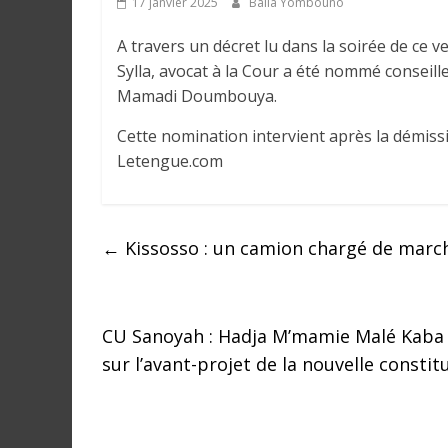
17 janvier 2025
Balla Yombouno
e
A travers un décret lu dans la soirée de ce v
I
Sylla, avocat à la Cour a été nommé conseille
n
Mamadi Doumbouya.
f
Cette nomination intervient après la démis
o
Letengue.com
r
m
a
t
←
Kissosso : un camion chargé de marcha
i
o
n
s
CU Sanoyah : Hadja M’mamie Malé Kaba m
G
sur l’avant-projet de la nouvelle consti
é
n
é