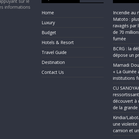
appuyant sur le
es informations
Home
Incendie au 
Matoto : plu
Luxury
ravagés par 
de 70 millio
Budget
fumée
Hotels & Resort
BCRG : la dé
Travel Guide
dépose un pr
Destination
Mamadi Doum
« La Guinée 
Contact Us
institutions 
CU SANOYAH :
ressortissant
découvert à 
de la grand
Kindia/Labot
une violente 
camion et un