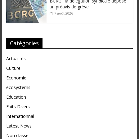
BCRG : la délégation syndicale dépose
un préavis de grève
7 août 2026
Catégories
Actualités
Culture
Economie
ecosystems
Education
Faits Divers
Internationnal
Latest News
Non classé