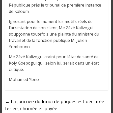
o
République près le tribunal de première instance
n
de Kaloum.
s
G
Ignorant pour le moment les motifs réels de
é
l’arrestation de son client, Me Zézé Kalivogui
n
soupçonne toutefois une plainte du ministre du
é
travail et de la fonction publique M. Julien
r
Yombouno.
a
l
Me Zézé Kalivogui craint pour l’état de santé de
e
Koly Goepogui qui, selon lui, serait dans un état
s
critique.
s
u
Mohamed Ybno
r
l
a
←
La journée du lundi de pâques est déclarée
G
fériée, chomée et payée
u