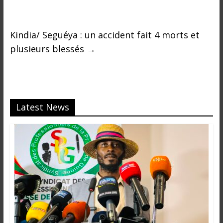
i
n
é
Kindia/ Seguéya : un accident fait 4 morts et
e
plusieurs blessés
→
e
t
d
a
n
Latest News
s
l
e
m
o
n
d
e