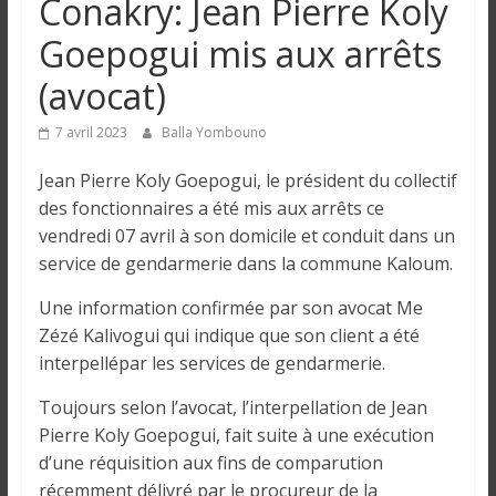
Conakry: Jean Pierre Koly
n
Goepogui mis aux arrêts
g
(avocat)
u
7 avril 2023
Balla Yombouno
Jean Pierre Koly Goepogui, le président du collectif
e
des fonctionnaires a été mis aux arrêts ce
vendredi 07 avril à son domicile et conduit dans un
I
service de gendarmerie dans la commune Kaloum.
n
Une information confirmée par son avocat Me
f
Zézé Kalivogui qui indique que son client a été
o
interpellépar les services de gendarmerie.
r
m
Toujours selon l’avocat, l’interpellation de Jean
a
Pierre Koly Goepogui, fait suite à une exécution
t
d’une réquisition aux fins de comparution
i
récemment délivré par le procureur de la