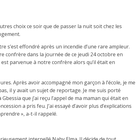
tres choix ce soir que de passer la nuit soit chez les
 logement.
tre s’est effondré après un incendie d’une rare ampleur.
tre confrère dans la journée de ce jeudi 24 octobre en
 est parvenue à notre confrère alors qu’il était en
 heures. Après avoir accompagné mon garçon à l’école, je me
bas, il y avait un sujet de reportage. Je me suis porté
 à Gbessia que j’ai reçu l’appel de ma maman qui était en
ession a pris feu. J’ai essayé d’avoir plus d’explications
prendre », a-t-il rappelé.
ieusement interpellé Naby Elma. Il décide de tout