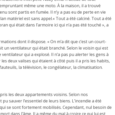
empruntant même une moto. À la maison, il a trouvé
u sont partis en fumée. Il n’y a pas eu de perte en vie
an matériel est sans appel.« Tout a été calciné. Tout a été
ran qui était dans l’armoire ici qui n’a pas été touché », a
rmations dont il dispose. « On m’a dit que c’est un court-
it un ventilateur qui était branché. Selon le voisin qui est
ce ventilateur qui a explosé. Il n’a pas pu alerter les gens à
s deux valises qui étaient à côté puis il a pris les habits,
uteuils, la télévision, le congélateur, la climatisation.
 pris les deux appartements voisins. Selon nos
 pu sauver l’essentiel de leurs biens. L’incendie a été
ns qui se sont fortement mobilisés. Cependant, nul besoin de
a mort dans l’âme. Il a même du mal à croire ce qui lui est