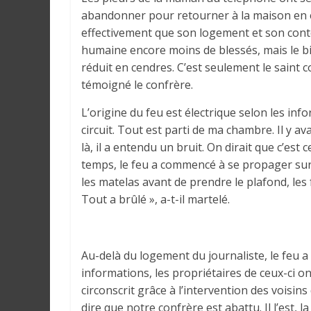
r
abandonner pour retourner à la maison en 
a
effectivement que son logement et son conten
l
humaine encore moins de blessés, mais le bil
e
réduit en cendres. C’est seulement le saint co
s
témoigné le confrère.
s
u
L’origine du feu est électrique selon les info
r
circuit. Tout est parti de ma chambre. Il y ava
l
là, il a entendu un bruit. On dirait que c’est 
a
temps, le feu a commencé à se propager sur le
G
les matelas avant de prendre le plafond, les fa
u
Tout a brûlé », a-t-il martelé.
i
n
é
e
Au-delà du logement du journaliste, le feu a
e
informations, les propriétaires de ceux-ci ont
t
circonscrit grâce à l’intervention des voisi
d
dire que notre confrère est abattu. Il l’est, l