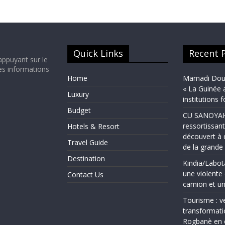
Quick Links
Recent 
appuyant sur le
es informations
Home
Mamadi Doum
« La Guinée 
Luxury
institutions 
Budget
CU SANOYAH :
ressortissant
Hotels & Resort
découvert à 
Travel Guide
de la grand
Destination
Kindia/Labot
une violente 
Contact Us
camion et un
Tourisme : ve
transformati
Rogbanè en 