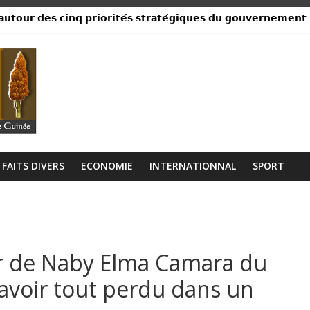
𝘂𝘁𝗼𝘂𝗿 𝗱𝗲𝘀 𝗰𝗶𝗻𝗾 𝗽𝗿𝗶𝗼𝗿𝗶𝘁𝗲́𝘀 𝘀𝘁𝗿𝗮𝘁𝗲́𝗴𝗶𝗾𝘂𝗲𝘀 𝗱𝘂 𝗴𝗼𝘂𝘃𝗲𝗿𝗻𝗲𝗺𝗲𝗻𝘁
ance, ses institutions fonctionnent »
libérien découvert à quelques mètres de la grande mosquée
 collision entre un camion et un taxi
lage Rogbanè en complexe balnéaire
FAITS DIVERS
ECONOMIE
INTERNATIONNAL
SPORT
eur de Naby Elma Camara du
avoir tout perdu dans un