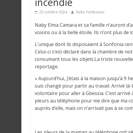
incendie
e
25 octobre 2024
Balla Yombouno
I
Naby Elma Camara et sa famille n’auront d’au
n
voisins ou à la belle étoile. Ils n’ont plus de
f
o
L’unique dont ils disposaient à Sonfonia cen
r
Celui-ci s’est déclaré dans la chambre de no
m
consumant tous les objets.La triste nouvelle
a
reportage.
t
i
« Aujourd’hui, j’étais à la maison jusqu’à 9
o
suis changé pour partir au travail. Arrivé là-
n
volontaire pour aller à Gbessia. C’est arrivé
s
pleurs au téléphone pour me dire que ma conc
G
auprès d’elle, mais on n’arrivait pas à se com
é
n
é
Les pleurs de la maman au téléphone ont sér