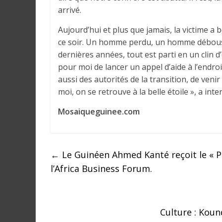
a
arrivé.
n
Aujourd’hui et plus que jamais, la victime 
s
ce soir. Un homme perdu, un homme déboussol
l
dernières années, tout est parti en un clin d’
e
m
pour moi de lancer un appel d’aide à l’endr
o
aussi des autorités de la transition, de venir
n
moi, on se retrouve à la belle étoile », a in
d
Mosaiqueguinee.com
e
←
Le Guinéen Ahmed Kanté reçoit le « Pri
l’Africa Business Forum.
Culture : Kou