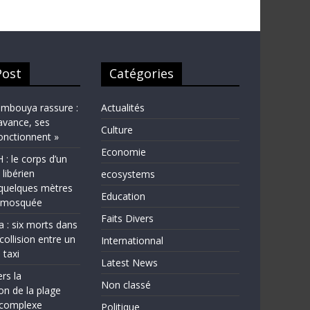
Post
Catégories
bouya rassure :
Actualités
avance, ses
Culture
fonctionnent »
Economie
 le corps d’un
 libérien
ecosystems
quelques mètres
Education
e mosquée
Faits Divers
a : six morts dans
collision entre un
Internationnal
 taxi
Latest News
rs la
Non classé
on de la plage
complexe
Politique