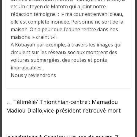
o
etc.Un citoyen de Matoto qui a joint notre
n
rédaction témoigne : » ma cour est envahi d’eau,
s
elle est complète inondée. Personne ne sort de la
G
maison. On a peur que l’eaune rentre dans nos
é
n
maisons » craint t-il.
é
A Kobayah par exemple, à travers les images qui
r
circulent sur les réseaux sociaux montrent des
a
voitures submergées, des routes et ponts
l
impraticables.
e
Nous y reviendrons
s
s
u
←
Télimélé/ Thionthian-centre : Mamadou
r
Madiou Diallo,vice-président retrouvé mort
l
a
G
u