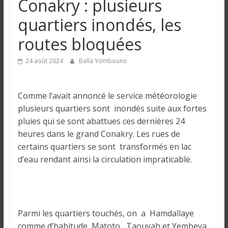
Conakry : plusieurs
n
quartiers inondés, les
g
routes bloquées
u
24 août 2024
Balla Yombouno
e
Comme l’avait annoncé le service météorologie
plusieurs quartiers sont inondés suite aux fortes
I
pluies qui se sont abattues ces dernières 24
n
heures dans le grand Conakry. Les rues de
f
certains quartiers se sont transformés en lac
o
d’eau rendant ainsi la circulation impraticable.
r
m
a
t
Parmi les quartiers touchés, on a Hamdallaye
i
comme d’habitude, Matoto, Taouyah et Yembeya,