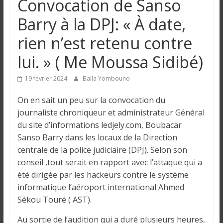
Convocation de Sanso
n
Barry à la DPJ: « À date,
g
rien n’est retenu contre
lui. » ( Me Moussa Sidibé)
u
19 février 2024
Balla Yombouno
e
On en sait un peu sur la convocation du
journaliste chroniqueur et administrateur Général
I
du site d’informations ledjely.com, Boubacar
n
Sanso Barry dans les locaux de la Direction
f
centrale de la police judiciaire (DPJ). Selon son
o
conseil ,tout serait en rapport avec l’attaque qui a
r
été dirigée par les hackeurs contre le système
m
informatique l’aéroport international Ahmed
a
t
Sékou Touré ( AST).
i
Au sortie de l’audition qui a duré plusieurs heures,