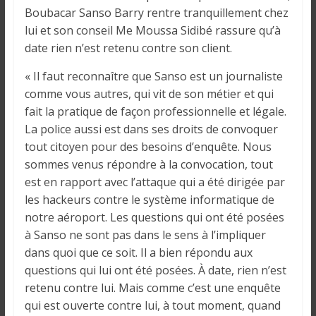
o
Boubacar Sanso Barry rentre tranquillement chez
n
lui et son conseil Me Moussa Sidibé rassure qu’à
s
date rien n’est retenu contre son client.
G
é
« Il faut reconnaître que Sanso est un journaliste
n
comme vous autres, qui vit de son métier et qui
é
fait la pratique de façon professionnelle et légale.
r
La police aussi est dans ses droits de convoquer
a
tout citoyen pour des besoins d’enquête. Nous
l
sommes venus répondre à la convocation, tout
e
est en rapport avec l’attaque qui a été dirigée par
s
les hackeurs contre le système informatique de
s
notre aéroport. Les questions qui ont été posées
u
à Sanso ne sont pas dans le sens à l’impliquer
r
dans quoi que ce soit. Il a bien répondu aux
l
questions qui lui ont été posées. À date, rien n’est
a
retenu contre lui. Mais comme c’est une enquête
G
u
qui est ouverte contre lui, à tout moment, quand