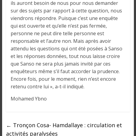
i
ils auront besoin de nous pour nous demander
n
sur des sujets par rapport à cette question, nous
é
viendrons répondre. Puisque c’est une enquête
e
qui est ouverte et qu’elle n’est pas fermée,
e
personne ne peut dire telle personne est
t
responsable et l’autre non. Mais après avoir
d
attendu les questions qui ont été posées à Sanso
a
et les réponses données, tout nous laisse croire
n
que Sanso ne sera plus jamais invité par ces
s
enquêteurs même s’il faut accorder la prudence.
l
Encore fois, pour le moment, rien n’est encore
e
retenu contre lui », a-t-il indiqué.
m
o
Mohamed Ybno
n
d
e
←
Tronçon Cosa- Hamdallaye : circulation et
activités paralysées