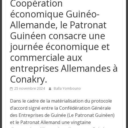
Coopération
n
économique Guinéo-
g
Allemande, le Patronat
Guinéen consacre une
u
journée économique et
e
commerciale aux
entreprises Allemandes à
I
n
Conakry.
f
o
25 novembre 2024
Balla Yombouno
r
m
Dans le cadre de la matérialisation du protocole
a
d’accord signé entre la Confédération Générale
t
des Entreprises de Guinée (Le Patronat Guinéen)
i
et le Patronat Allemand une vingtaine