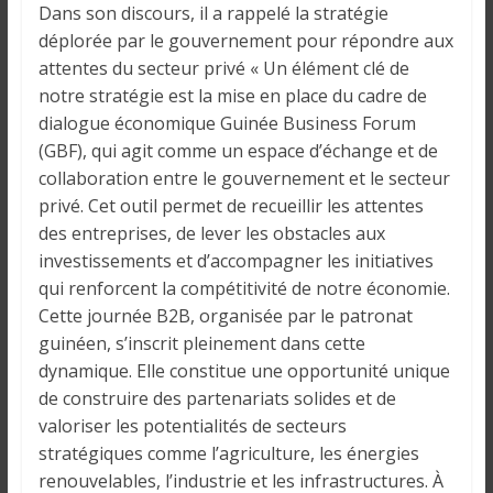
i
Dans son discours, il a rappelé la stratégie
n
déplorée par le gouvernement pour répondre aux
é
attentes du secteur privé « Un élément clé de
e
notre stratégie est la mise en place du cadre de
e
dialogue économique Guinée Business Forum
t
(GBF), qui agit comme un espace d’échange et de
d
collaboration entre le gouvernement et le secteur
a
privé. Cet outil permet de recueillir les attentes
n
des entreprises, de lever les obstacles aux
s
investissements et d’accompagner les initiatives
l
qui renforcent la compétitivité de notre économie.
e
Cette journée B2B, organisée par le patronat
m
guinéen, s’inscrit pleinement dans cette
o
dynamique. Elle constitue une opportunité unique
n
de construire des partenariats solides et de
d
valoriser les potentialités de secteurs
e
stratégiques comme l’agriculture, les énergies
renouvelables, l’industrie et les infrastructures. À