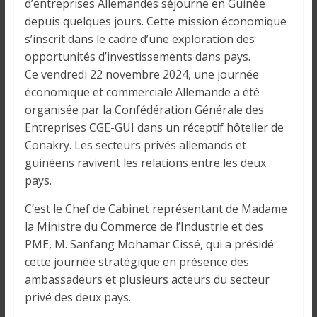
o
d’entreprises Allemandes séjourne en Guinée
n
depuis quelques jours. Cette mission économique
s
s’inscrit dans le cadre d’une exploration des
G
opportunités d’investissements dans pays.
é
Ce vendredi 22 novembre 2024, une journée
n
économique et commerciale Allemande a été
é
organisée par la Confédération Générale des
r
Entreprises CGE-GUI dans un réceptif hôtelier de
a
Conakry. Les secteurs privés allemands et
l
guinéens ravivent les relations entre les deux
e
pays.
s
s
C’est le Chef de Cabinet représentant de Madame
u
la Ministre du Commerce de l’Industrie et des
r
PME, M. Sanfang Mohamar Cissé, qui a présidé
l
cette journée stratégique en présence des
a
ambassadeurs et plusieurs acteurs du secteur
G
privé des deux pays.
u