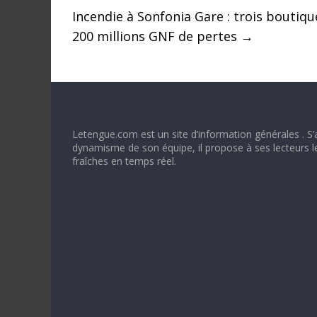
Incendie à Sonfonia Gare : trois boutiq
200 millions GNF de pertes
→
Letengue.com est un site d’information générales . S’
dynamisme de son équipe, il propose à ses lecteurs l
fraîches en temps réel.