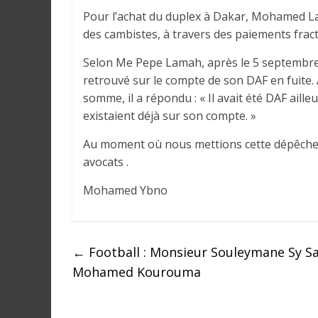
a
Pour l’achat du duplex à Dakar, Mohamed La
n
des cambistes, à travers des paiements frac
s
l
Selon Me Pepe Lamah, après le 5 septembre,
e
retrouvé sur le compte de son DAF en fuite. À
m
somme, il a répondu : « Il avait été DAF aille
o
existaient déjà sur son compte. »
n
Au moment où nous mettions cette dépêche e
d
avocats .
e
Mohamed Ybno
←
Football : Monsieur Souleymane Sy Sav
Mohamed Kourouma