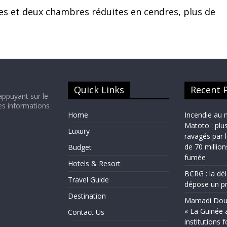
ues et deux chambres réduites en cendres, plus de
Quick Links
Recent 
appuyant sur le
es informations
Home
Incendie au 
Matoto : plu
Luxury
ravagés par 
de 70 millio
Budget
fumée
Hotels & Resort
BCRG : la dé
Travel Guide
dépose un pr
Destination
Mamadi Doum
« La Guinée 
Contact Us
institutions 