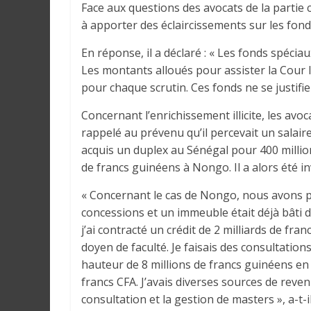
r
Face aux questions des avocats de la partie ci
a
à apporter des éclaircissements sur les fond
l
En réponse, il a déclaré : « Les fonds spéciau
e
Les montants alloués pour assister la Cour l
s
pour chaque scrutin. Ces fonds ne se justifien
s
u
Concernant l’enrichissement illicite, les avoc
r
rappelé au prévenu qu’il percevait un salaire
l
acquis un duplex au Sénégal pour 400 million
a
de francs guinéens à Nongo. Il a alors été invi
G
u
« Concernant le cas de Nongo, nous avons pr
i
concessions et un immeuble était déjà bâti 
n
j’ai contracté un crédit de 2 milliards de fra
é
doyen de faculté. Je faisais des consultation
e
hauteur de 8 millions de francs guinéens en 2
e
francs CFA. J’avais diverses sources de reve
t
consultation et la gestion de masters », a-t-i
d