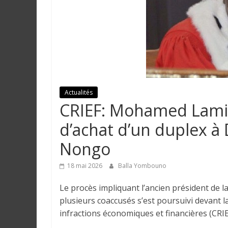
e
I
n
f
o
r
Actualités
m
CRIEF: Mohamed Lamine
a
t
d’achat d’un duplex à
i
Nongo
o
n
18 mai 2026
Balla Yombouno
s
G
Le procès impliquant l’ancien président de
é
plusieurs coaccusés s’est poursuivi devant 
n
infractions économiques et financières (CRIE
é