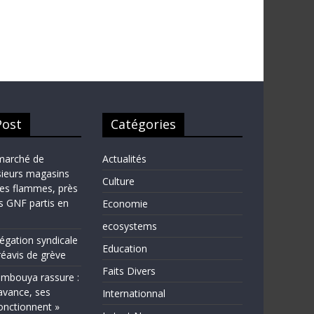
Post
Catégories
marché de
Actualités
sieurs magasins
Culture
les flammes, près
ns GNF partis en
Economie
ecosystems
légation syndicale
Education
éavis de grève
Faits Divers
bouya rassure :
avance, ses
Internationnal
fonctionnent »