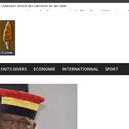
 collision entre un camion et un taxi
magasins ravagés par les flammes, près de 70 millions GNF partis en
réavis de grève
ance, ses institutions fonctionnent »
libérien découvert à quelques mètres de la grande mosquée
FAITS DIVERS
ECONOMIE
INTERNATIONNAL
SPORT