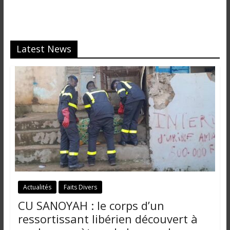
i
n
é
e
Latest News
e
t
d
a
n
s
l
e
m
o
n
Actualités
Faits Divers
d
e
CU SANOYAH : le corps d’un
ressortissant libérien découvert à