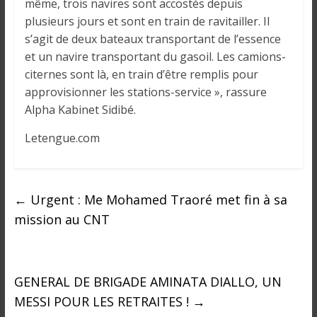
o
même, trois navires sont accostés depuis
n
plusieurs jours et sont en train de ravitailler. Il
s
s’agit de deux bateaux transportant de l’essence
G
et un navire transportant du gasoil. Les camions-
é
citernes sont là, en train d’être remplis pour
n
approvisionner les stations-service », rassure
é
Alpha Kabinet Sidibé.
r
a
Letengue.com
l
e
s
←
Urgent : Me Mohamed Traoré met fin à sa
s
mission au CNT
u
r
l
a
GENERAL DE BRIGADE AMINATA DIALLO, UN
G
MESSI POUR LES RETRAITES !
→
u