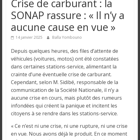
Crise de carburant : la
n
SONAP rassure : « Il n’y a
g
aucune cause en vue »
u
14 janvier 2025
Balla Yombouno
Depuis quelques heures, des files d’attente de
e
véhicules (voitures, motos) ont été constatées
dans certaines stations-service, alimentant la
I
crainte d’une éventuelle crise de carburant.
n
Cependant, selon M. Sidibé, responsable de la
f
communication de la Société Nationale, il n’y a
o
aucune crise en cours, mais plutôt des rumeurs
r
infondées qui créent la panique et incitent les
m
citoyens à se rendre dans les stations-service.
a
t
« Ce n’est ni une crise, ni une rupture, ni une crise
i
en vue. Nous avons déjà le produit. En ce moment