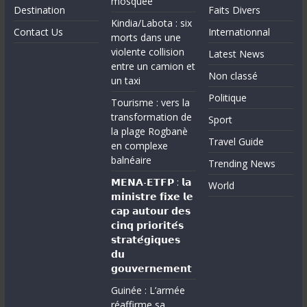
mosquée
Destination
Faits Divers
Kindia/Labota : six
Contact Us
Internationnal
morts dans une
violente collision
Latest News
entre un camion et
Non classé
un taxi
Politique
Tourisme : vers la
transformation de
Sport
la plage Rogbanè
Travel Guide
en complexe
balnéaire
Trending News
𝗠𝗘𝗡𝗔-𝗘𝗧𝗙𝗣 : 𝗹𝗮
World
𝗺𝗶𝗻𝗶𝘀𝘁𝗿𝗲 𝗳𝗶𝘅𝗲 𝗹𝗲
𝗰𝗮𝗽 𝗮𝘂𝘁𝗼𝘂𝗿 𝗱𝗲𝘀
𝗰𝗶𝗻𝗾 𝗽𝗿𝗶𝗼𝗿𝗶𝘁𝗲́𝘀
𝘀𝘁𝗿𝗮𝘁𝗲́𝗴𝗶𝗾𝘂𝗲𝘀
𝗱𝘂
𝗴𝗼𝘂𝘃𝗲𝗿𝗻𝗲𝗺𝗲𝗻𝘁
Guinée : L’armée
réaffirme sa