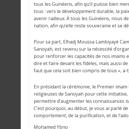
tous les Guinéens, afin qu’il puisse bien me
a
n
tous : vers le développement durable, la paix
s
avenir radieux. À tous les Guinéens, nous 
l
nation, afin qu’elle reste souveraine et se 
e
m
Pour sa part, Elhadj Moussa Lambiyayé Cama
o
Sanoyah, est revenu sur la nécessité d’organ
n
pour renforcer les capacités de nos imams et
d
dire et faire devant les fidèles, mais aussi d
e
faut que cela soit bien compris de tous », a-t
En présidant la cérémonie, le Premier imam 
religieuses de Sanoyah pour cette initiative
permettre d’augmenter les connaissances i
C’est pourquoi, au début, je vous ai parlé de 
comportement, de la purification, et de l’ador
Mohamed Ybno