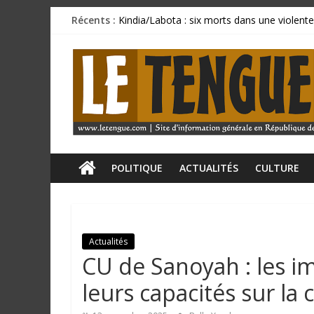
Passer
Récents :
Kindia/Labota : six morts dans une violente
au
Incendie au marché de Matoto : plusieurs 
contenu
L
BCRG : la délégation syndicale dépose un p
Mamadi Doumbouya rassure : « La Guinée av
CU SANOYAH : le corps d’un ressortissant 
e
T
e
POLITIQUE
ACTUALITÉS
CULTURE
n
Actualités
g
CU de Sanoyah : les i
u
leurs capacités sur la