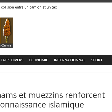
 collision entre un camion et un taxi
magasins ravagés par les flammes, près de 70 millions GNF partis en
réavis de grève
ance, ses institutions fonctionnent »
libérien découvert à quelques mètres de la grande mosquée
FAITS DIVERS
ECONOMIE
INTERNATIONNAL
SPORT
mams et muezzins renforcent
 connaissance islamique