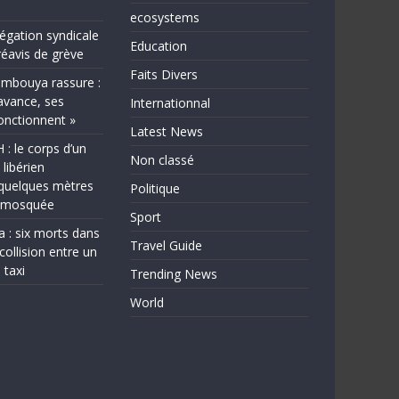
ecosystems
légation syndicale
Education
éavis de grève
Faits Divers
bouya rassure :
avance, ses
Internationnal
fonctionnent »
Latest News
 le corps d’un
Non classé
 libérien
quelques mètres
Politique
e mosquée
Sport
a : six morts dans
Travel Guide
collision entre un
 taxi
Trending News
World