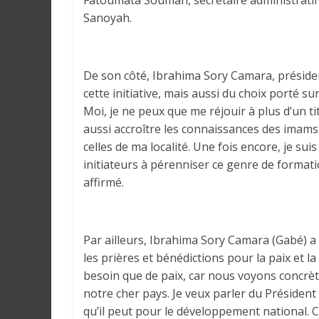
Fatoumata Soumah, secrétaire administratif 
r
Sanoyah.
a
l
e
s
De son côté, Ibrahima Sory Camara, présiden
s
cette initiative, mais aussi du choix porté s
u
Moi, je ne peux que me réjouir à plus d’un ti
r
aussi accroître les connaissances des imams
l
celles de ma localité. Une fois encore, je suis
a
initiateurs à pérenniser ce genre de formatio
G
affirmé.
u
i
n
Par ailleurs, Ibrahima Sory Camara (Gabé) a p
é
les prières et bénédictions pour la paix et la
e
besoin que de paix, car nous voyons concrèt
e
notre cher pays. Je veux parler du Président
t
qu’il peut pour le développement national. Ce
d