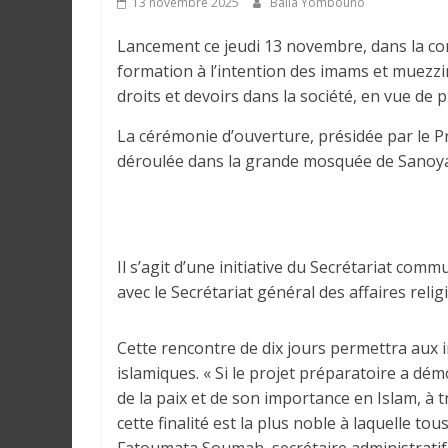
13 novembre 2025
Balla Yombouno
e
Lancement ce jeudi 13 novembre, dans la c
I
formation à l’intention des imams et muezzi
n
droits et devoirs dans la société, en vue de
f
La cérémonie d’ouverture, présidée par le P
o
déroulée dans la grande mosquée de Sanoyah
r
m
a
t
i
Il s’agit d’une initiative du Secrétariat com
o
avec le Secrétariat général des affaires relig
n
s
Cette rencontre de dix jours permettra aux
G
islamiques. « Si le projet préparatoire a dém
é
de la paix et de son importance en Islam, à
n
cette finalité est la plus noble à laquelle t
é