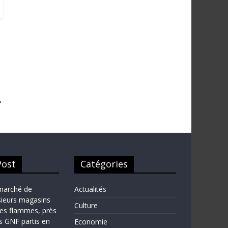
→
Post
Catégories
marché de
Actualités
sieurs magasins
Culture
les flammes, près
ns GNF partis en
Economie