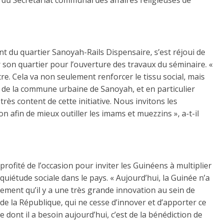
du Secrétariat communal des affaires religieuses de
t du quartier Sanoyah-Rails Dispensaire, s’est réjoui de
ur son quartier pour l’ouverture des travaux du séminaire. «
tre. Cela va non seulement renforcer le tissu social, mais
 de la commune urbaine de Sanoyah, et en particulier
 très content de cette initiative. Nous invitons les
n afin de mieux outiller les imams et muezzins », a-t-il
rofité de l’occasion pour inviter les Guinéens à multiplier
 quiétude sociale dans le pays. « Aujourd’hui, la Guinée n’a
ement qu’il y a une très grande innovation au sein de
 de la République, qui ne cesse d’innover et d’apporter ce
 dont il a besoin aujourd’hui, c’est de la bénédiction de