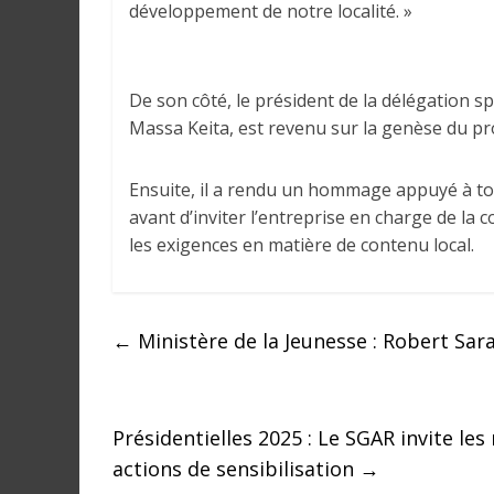
développement de notre localité. »
a
n
s
l
De son côté, le président de la délégation
e
Massa Keita, est revenu sur la genèse du pro
m
o
Ensuite, il a rendu un hommage appuyé à to
n
avant d’inviter l’entreprise en charge de la c
d
les exigences en matière de contenu local.
e
←
Ministère de la Jeunesse : Robert S
Présidentielles 2025 : Le SGAR invite les
actions de sensibilisation
→