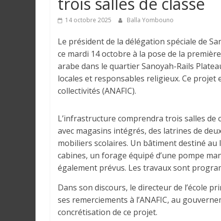
trois salles de classe
e
14 octobre 2025
Balla Yombouno
I
Le président de la délégation spéciale de 
n
ce mardi 14 octobre à la pose de la première
f
arabe dans le quartier Sanoyah-Rails Plateau
o
locales et responsables religieux. Ce projet
r
collectivités (ANAFIC).
m
a
t
L’infrastructure comprendra trois salles de c
i
avec magasins intégrés, des latrines de deux
o
mobiliers scolaires. Un bâtiment destiné au
n
cabines, un forage équipé d’une pompe manue
s
également prévus. Les travaux sont progra
G
Dans son discours, le directeur de l’école p
é
ses remerciements à l’ANAFIC, au gouverneme
n
concrétisation de ce projet.
é