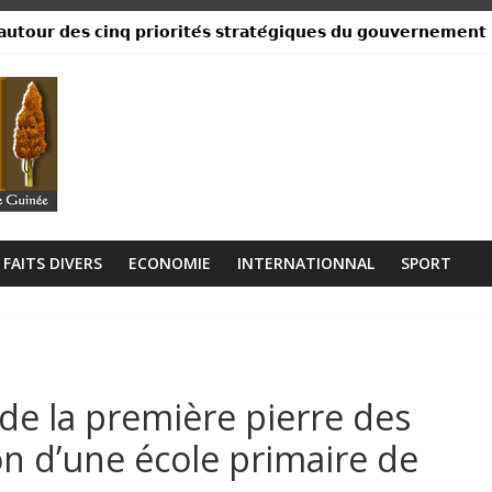
𝘂𝘁𝗼𝘂𝗿 𝗱𝗲𝘀 𝗰𝗶𝗻𝗾 𝗽𝗿𝗶𝗼𝗿𝗶𝘁𝗲́𝘀 𝘀𝘁𝗿𝗮𝘁𝗲́𝗴𝗶𝗾𝘂𝗲𝘀 𝗱𝘂 𝗴𝗼𝘂𝘃𝗲𝗿𝗻𝗲𝗺𝗲𝗻𝘁
ance, ses institutions fonctionnent »
libérien découvert à quelques mètres de la grande mosquée
 collision entre un camion et un taxi
lage Rogbanè en complexe balnéaire
FAITS DIVERS
ECONOMIE
INTERNATIONNAL
SPORT
de la première pierre des
on d’une école primaire de