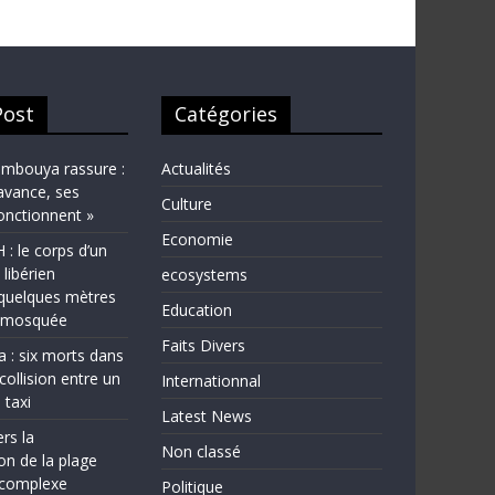
Post
Catégories
bouya rassure :
Actualités
avance, ses
Culture
fonctionnent »
Economie
 le corps d’un
 libérien
ecosystems
quelques mètres
Education
e mosquée
Faits Divers
a : six morts dans
collision entre un
Internationnal
 taxi
Latest News
rs la
Non classé
on de la plage
complexe
Politique