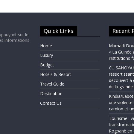
Quick Links
Recent 
appuyant sur le
es informations
Home
Mamadi Doum
« La Guinée 
Luxury
institutions 
Budget
CU SANOYAH :
ressortissant
Hotels & Resort
découvert à 
Travel Guide
de la grand
Destination
Kindia/Labot
une violente 
Contact Us
camion et un
Tourisme : ve
transformati
Rogbanè en 