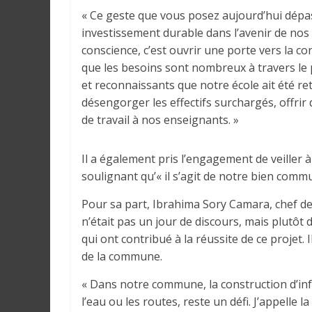
r
« Ce geste que vous posez aujourd’hui dépasse
a
investissement durable dans l’avenir de nos e
l
conscience, c’est ouvrir une porte vers la co
e
que les besoins sont nombreux à travers le
s
et reconnaissants que notre école ait été re
s
désengorger les effectifs surchargés, offrir
u
de travail à nos enseignants. »
r
l
a
Il a également pris l’engagement de veiller à
G
soulignant qu’« il s’agit de notre bien commu
u
Pour sa part, Ibrahima Sory Camara, chef de 
i
n’était pas un jour de discours, mais plutôt 
n
é
qui ont contribué à la réussite de ce projet.
e
de la commune.
e
« Dans notre commune, la construction d’infr
t
l’eau ou les routes, reste un défi. J’appelle 
d