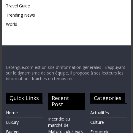
Travel Guide
Trending News
World
Letengue.com est un site d’information générales . S’appuyant
sur le dynamisme de son équipe, il propose à ses lecteurs les
informations fraîches en temps réel.
Quick Links
Recent
Catégories
Post
Home
Actualités
Incendie au
Luxury
Culture
marché de
Matoto : plusieurs
Budget
Economie