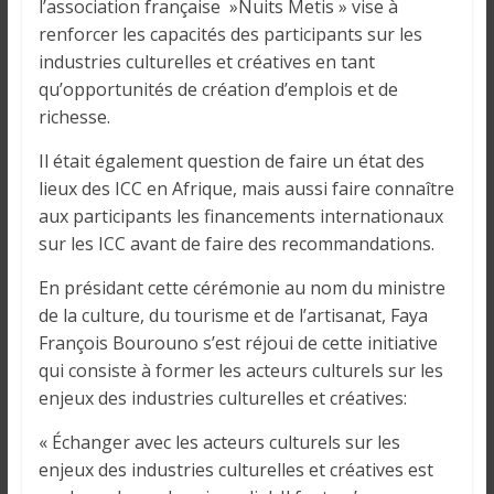
o
l’association française »Nuits Metis » vise à
n
renforcer les capacités des participants sur les
s
industries culturelles et créatives en tant
G
qu’opportunités de création d’emplois et de
é
richesse.
n
é
Il était également question de faire un état des
r
lieux des ICC en Afrique, mais aussi faire connaître
a
aux participants les financements internationaux
l
sur les ICC avant de faire des recommandations.
e
En présidant cette cérémonie au nom du ministre
s
de la culture, du tourisme et de l’artisanat, Faya
s
François Bourouno s’est réjoui de cette initiative
u
qui consiste à former les acteurs culturels sur les
r
l
enjeux des industries culturelles et créatives:
a
« Échanger avec les acteurs culturels sur les
G
enjeux des industries culturelles et créatives est
u