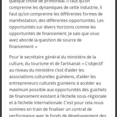
quelque chose de primordial. Il faut qu’on
i
comprenne les dynamiques de cette industrie, il
n
faut qu’on comprenne les différentes formes de
é
manifestation, des différentes opportunités. Les
e
opportunités sur divers horizons comme les
e
opportunités de financement. Je sais que vous
t
d
avez abordé la question de source de
a
financement. »
n
Pour le secrétaire général du ministère de la
s
culture, du tourisme et de l’artisanat: « L’objectif
l
au niveau du ministère c’est d’aider les
e
associations culturelles guinéens, d’aider les
m
entrepreneurs culturels guinéens à accéder au
o
maximum possible aux opportunités des guichets
n
de financement existant à l’échelle sous-régionale
d
e
et à l’échelle internationale. C’est pour cela nous
sommes en train de finaliser un contrat de
performance avec le fonds de développement des