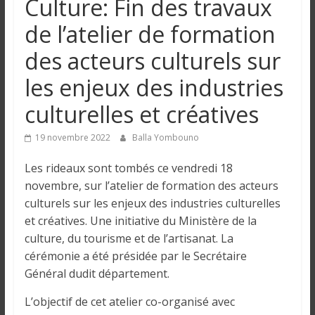
Culture: Fin des travaux
n
de l’atelier de formation
g
des acteurs culturels sur
les enjeux des industries
u
culturelles et créatives
e
19 novembre 2022
Balla Yombouno
I
Les rideaux sont tombés ce vendredi 18
n
novembre, sur l’atelier de formation des acteurs
f
culturels sur les enjeux des industries culturelles
o
et créatives. Une initiative du Ministère de la
r
culture, du tourisme et de l’artisanat. La
m
cérémonie a été présidée par le Secrétaire
a
Général dudit département.
t
i
L’objectif de cet atelier co-organisé avec