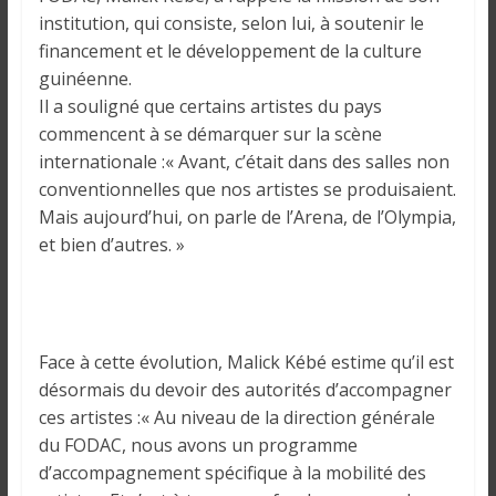
i
institution, qui consiste, selon lui, à soutenir le
n
financement et le développement de la culture
é
guinéenne.
e
Il a souligné que certains artistes du pays
e
commencent à se démarquer sur la scène
t
internationale :« Avant, c’était dans des salles non
d
conventionnelles que nos artistes se produisaient.
a
Mais aujourd’hui, on parle de l’Arena, de l’Olympia,
n
et bien d’autres. »
s
l
e
m
o
Face à cette évolution, Malick Kébé estime qu’il est
n
désormais du devoir des autorités d’accompagner
d
ces artistes :« Au niveau de la direction générale
e
du FODAC, nous avons un programme
d’accompagnement spécifique à la mobilité des