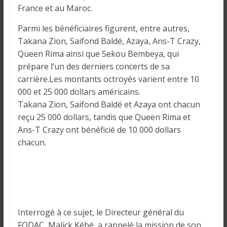
o
France et au Maroc.
n
s
Parmi les bénéficiaires figurent, entre autres,
G
Takana Zion, Saifond Baldé, Azaya, Ans-T Crazy,
é
Queen Rima ainsi que Sekou Bembeya, qui
n
prépare l’un des derniers concerts de sa
é
carrière.Les montants octroyés varient entre 10
r
000 et 25 000 dollars américains.
a
Takana Zion, Saifond Baldé et Azaya ont chacun
l
reçu 25 000 dollars, tandis que Queen Rima et
e
Ans-T Crazy ont bénéficié de 10 000 dollars
s
chacun.
s
u
r
l
a
G
Interrogé à ce sujet, le Directeur général du
u
FODAC, Malick Kébé, a rappelé la mission de son