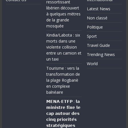
ressortissant
libérien découvert
Latest News
à quelques mètres
Non classé
de la grande
mosquée
Politique
Kindia/Labota : six
Sport
morts dans une
Travel Guide
violente collision
entre un camion et
Trending News
un taxi
World
Tourisme : vers la
transformation de
la plage Rogbanè
en complexe
balnéaire
𝗠𝗘𝗡𝗔-𝗘𝗧𝗙𝗣 : 𝗹𝗮
𝗺𝗶𝗻𝗶𝘀𝘁𝗿𝗲 𝗳𝗶𝘅𝗲 𝗹𝗲
𝗰𝗮𝗽 𝗮𝘂𝘁𝗼𝘂𝗿 𝗱𝗲𝘀
𝗰𝗶𝗻𝗾 𝗽𝗿𝗶𝗼𝗿𝗶𝘁𝗲́𝘀
𝘀𝘁𝗿𝗮𝘁𝗲́𝗴𝗶𝗾𝘂𝗲𝘀