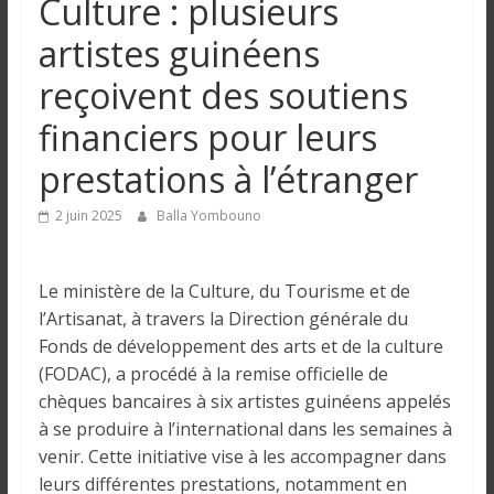
Culture : plusieurs
n
artistes guinéens
g
reçoivent des soutiens
financiers pour leurs
u
prestations à l’étranger
e
2 juin 2025
Balla Yombouno
I
n
Le ministère de la Culture, du Tourisme et de
f
l’Artisanat, à travers la Direction générale du
o
Fonds de développement des arts et de la culture
r
(FODAC), a procédé à la remise officielle de
m
chèques bancaires à six artistes guinéens appelés
a
à se produire à l’international dans les semaines à
t
venir. Cette initiative vise à les accompagner dans
i
leurs différentes prestations, notamment en