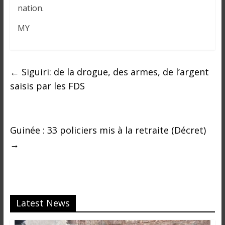
o
nation.
n
s
MY
G
é
n
←
Siguiri: de la drogue, des armes, de l’argent
é
r
saisis par les FDS
a
l
e
Guinée : 33 policiers mis à la retraite (Décret)
s
→
s
u
r
l
a
Latest News
G
u