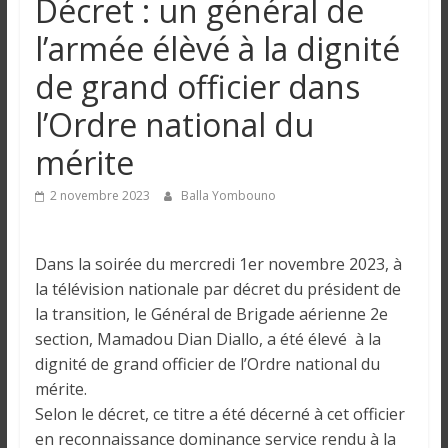
Décret : un général de
n
l’armée élèvé à la dignité
g
de grand officier dans
l’Ordre national du
u
mérite
e
2 novembre 2023
Balla Yombouno
I
n
Dans la soirée du mercredi 1er novembre 2023, à
f
la télévision nationale par décret du président de
o
la transition, le Général de Brigade aérienne 2e
r
section, Mamadou Dian Diallo, a été élevé à la
m
dignité de grand officier de l’Ordre national du
a
mérite.
t
Selon le décret, ce titre a été décerné à cet officier
i
en reconnaissance dominance service rendu à la