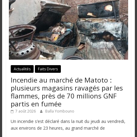
i
n
é
e
e
t
d
a
n
s
Actualités
Faits Divers
l
Incendie au marché de Matoto :
e
plusieurs magasins ravagés par les
m
flammes, près de 70 millions GNF
o
partis en fumée
n
7 août 2026
Balla Yombouno
d
e
Un incendie s’est déclaré dans la nuit du jeudi au vendredi,
aux environs de 23 heures, au grand marché de