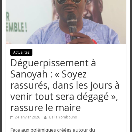
n
g
u
e
Actualités
Déguerpissement à
I
Sanoyah : « Soyez
n
rassurés, dans les jours à
f
o
venir tout sera dégagé »,
r
m
rassure le maire
a
24 janvier 2026
Balla Yombouno
t
i
Face aux polémiques créées autour du