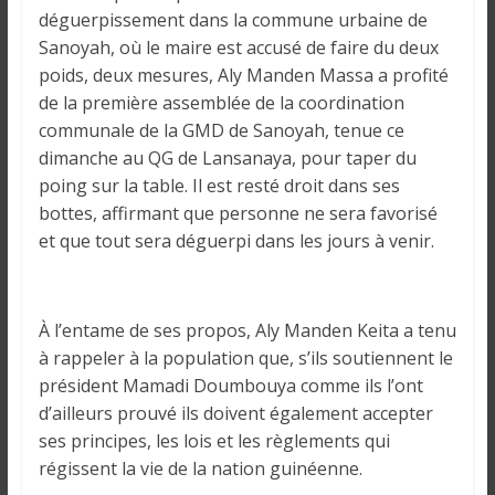
o
déguerpissement dans la commune urbaine de
n
Sanoyah, où le maire est accusé de faire du deux
s
poids, deux mesures, Aly Manden Massa a profité
G
de la première assemblée de la coordination
é
communale de la GMD de Sanoyah, tenue ce
n
dimanche au QG de Lansanaya, pour taper du
é
poing sur la table. Il est resté droit dans ses
r
a
bottes, affirmant que personne ne sera favorisé
l
et que tout sera déguerpi dans les jours à venir.
e
s
s
À l’entame de ses propos, Aly Manden Keita a tenu
u
à rappeler à la population que, s’ils soutiennent le
r
président Mamadi Doumbouya comme ils l’ont
l
d’ailleurs prouvé ils doivent également accepter
a
ses principes, les lois et les règlements qui
G
régissent la vie de la nation guinéenne.
u