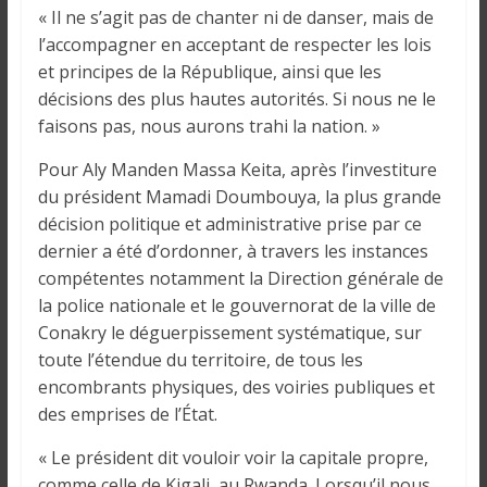
i
« Il ne s’agit pas de chanter ni de danser, mais de
n
l’accompagner en acceptant de respecter les lois
é
et principes de la République, ainsi que les
e
décisions des plus hautes autorités. Si nous ne le
e
faisons pas, nous aurons trahi la nation. »
t
d
Pour Aly Manden Massa Keita, après l’investiture
a
du président Mamadi Doumbouya, la plus grande
n
décision politique et administrative prise par ce
s
dernier a été d’ordonner, à travers les instances
l
compétentes notamment la Direction générale de
e
la police nationale et le gouvernorat de la ville de
m
Conakry le déguerpissement systématique, sur
o
toute l’étendue du territoire, de tous les
n
encombrants physiques, des voiries publiques et
d
des emprises de l’État.
e
« Le président dit vouloir voir la capitale propre,
comme celle de Kigali, au Rwanda. Lorsqu’il nous