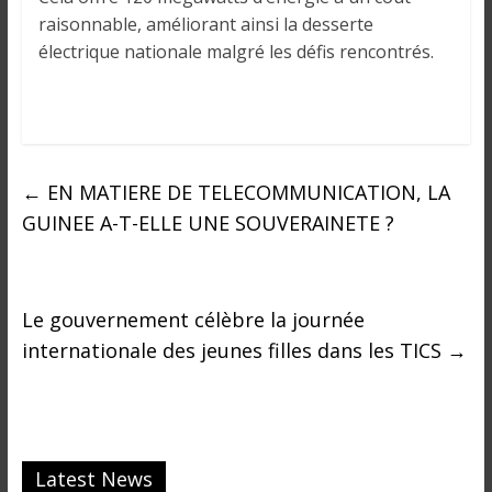
o
raisonnable, améliorant ainsi la desserte
n
électrique nationale malgré les défis rencontrés.
s
G
é
n
é
r
←
EN MATIERE DE TELECOMMUNICATION, LA
a
GUINEE A-T-ELLE UNE SOUVERAINETE ?
l
e
s
s
Le gouvernement célèbre la journée
u
internationale des jeunes filles dans les TICS
→
r
l
a
G
u
Latest News