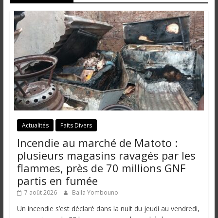
i
n
é
e
e
t
d
a
n
s
l
Actualités
Faits Divers
e
Incendie au marché de Matoto :
m
plusieurs magasins ravagés par les
o
flammes, près de 70 millions GNF
n
partis en fumée
d
e
7 août 2026
Balla Yombouno
Un incendie s’est déclaré dans la nuit du jeudi au vendredi,