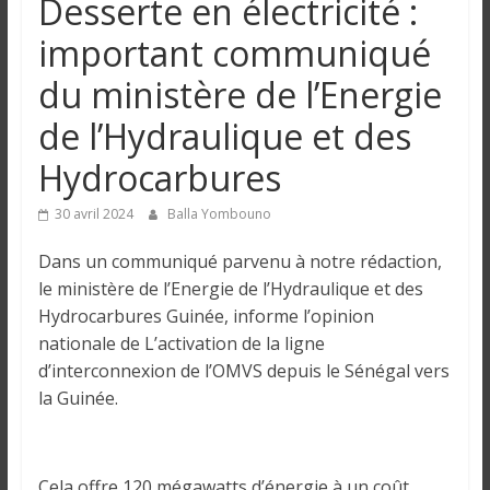
Desserte en électricité :
n
important communiqué
g
du ministère de l’Energie
de l’Hydraulique et des
u
Hydrocarbures
e
30 avril 2024
Balla Yombouno
I
Dans un communiqué parvenu à notre rédaction,
n
le ministère de l’Energie de l’Hydraulique et des
f
Hydrocarbures Guinée, informe l’opinion
o
nationale de L’activation de la ligne
r
d’interconnexion de l’OMVS depuis le Sénégal vers
m
la Guinée.
a
t
i
Cela offre 120 mégawatts d’énergie à un coût