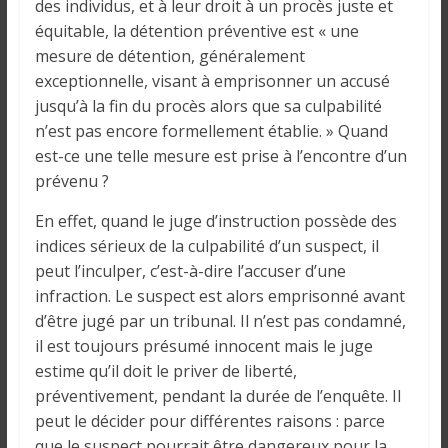
o
des individus, et à leur droit à un procès juste et
n
équitable, la détention préventive est « une
s
mesure de détention, généralement
G
exceptionnelle, visant à emprisonner un accusé
é
jusqu’à la fin du procès alors que sa culpabilité
n
n’est pas encore formellement établie. » Quand
é
est-ce une telle mesure est prise à l’encontre d’un
r
prévenu ?
a
l
En effet, quand le juge d’instruction possède des
e
indices sérieux de la culpabilité d’un suspect, il
s
peut l’inculper, c’est-à-dire l’accuser d’une
s
infraction. Le suspect est alors emprisonné avant
u
d’être jugé par un tribunal. Il n’est pas condamné,
r
il est toujours présumé innocent mais le juge
l
estime qu’il doit le priver de liberté,
a
préventivement, pendant la durée de l’enquête. Il
G
peut le décider pour différentes raisons : parce
u
que le suspect pourrait être dangereux pour la