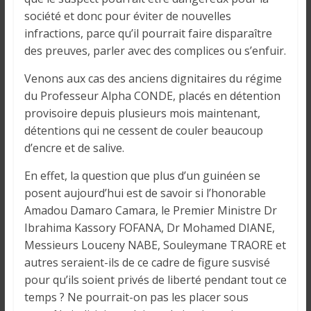
i
société et donc pour éviter de nouvelles
n
infractions, parce qu’il pourrait faire disparaître
é
des preuves, parler avec des complices ou s’enfuir.
e
e
Venons aux cas des anciens dignitaires du régime
t
du Professeur Alpha CONDE, placés en détention
d
provisoire depuis plusieurs mois maintenant,
a
détentions qui ne cessent de couler beaucoup
n
d’encre et de salive.
s
l
En effet, la question que plus d’un guinéen se
e
posent aujourd’hui est de savoir si l’honorable
m
Amadou Damaro Camara, le Premier Ministre Dr
o
Ibrahima Kassory FOFANA, Dr Mohamed DIANE,
n
Messieurs Louceny NABE, Souleymane TRAORE et
d
autres seraient-ils de ce cadre de figure susvisé
e
pour qu’ils soient privés de liberté pendant tout ce
temps ? Ne pourrait-on pas les placer sous