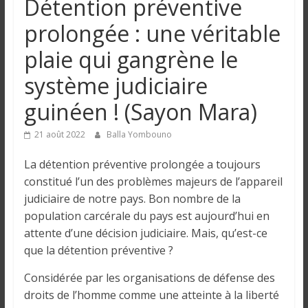
Détention préventive
n
prolongée : une véritable
g
plaie qui gangrène le
système judiciaire
u
guinéen ! (Sayon Mara)
e
21 août 2022
Balla Yombouno
I
La détention préventive prolongée a toujours
n
constitué l’un des problèmes majeurs de l’appareil
f
judiciaire de notre pays. Bon nombre de la
o
population carcérale du pays est aujourd’hui en
r
attente d’une décision judiciaire. Mais, qu’est-ce
m
que la détention préventive ?
a
t
Considérée par les organisations de défense des
i
droits de l’homme comme une atteinte à la liberté