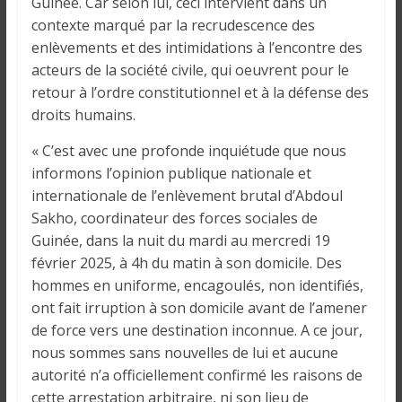
o
Guinée. Car selon lui, ceci intervient dans un
n
contexte marqué par la recrudescence des
s
enlèvements et des intimidations à l’encontre des
G
acteurs de la société civile, qui oeuvrent pour le
é
retour à l’ordre constitutionnel et à la défense des
n
droits humains.
é
« C’est avec une profonde inquiétude que nous
r
a
informons l’opinion publique nationale et
l
internationale de l’enlèvement brutal d’Abdoul
e
Sakho, coordinateur des forces sociales de
s
Guinée, dans la nuit du mardi au mercredi 19
s
février 2025, à 4h du matin à son domicile. Des
u
hommes en uniforme, encagoulés, non identifiés,
r
ont fait irruption à son domicile avant de l’amener
l
de force vers une destination inconnue. A ce jour,
a
nous sommes sans nouvelles de lui et aucune
G
autorité n’a officiellement confirmé les raisons de
u
cette arrestation arbitraire, ni son lieu de