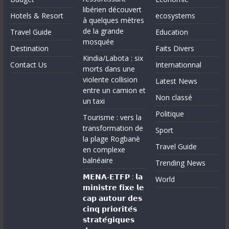
libérien découvert
Hotels & Resort
ecosystems
à quelques mètres
de la grande
Travel Guide
Education
mosquée
Destination
Faits Divers
Kindia/Labota : six
Contact Us
Internationnal
morts dans une
violente collision
Latest News
entre un camion et
Non classé
un taxi
Politique
Tourisme : vers la
transformation de
Sport
la plage Rogbanè
Travel Guide
en complexe
balnéaire
Trending News
𝗠𝗘𝗡𝗔-𝗘𝗧𝗙𝗣 : 𝗹𝗮
World
𝗺𝗶𝗻𝗶𝘀𝘁𝗿𝗲 𝗳𝗶𝘅𝗲 𝗹𝗲
𝗰𝗮𝗽 𝗮𝘂𝘁𝗼𝘂𝗿 𝗱𝗲𝘀
𝗰𝗶𝗻𝗾 𝗽𝗿𝗶𝗼𝗿𝗶𝘁𝗲́𝘀
𝘀𝘁𝗿𝗮𝘁𝗲́𝗴𝗶𝗾𝘂𝗲𝘀