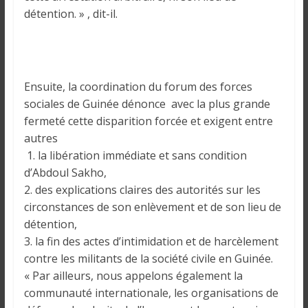
i
détention. » , dit-il.
n
é
e
e
Ensuite, la coordination du forum des forces
t
sociales de Guinée dénonce avec la plus grande
d
fermeté cette disparition forcée et exigent entre
a
n
autres
s
1. la libération immédiate et sans condition
l
d’Abdoul Sakho,
e
2. des explications claires des autorités sur les
m
circonstances de son enlèvement et de son lieu de
o
détention,
n
3. la fin des actes d’intimidation et de harcèlement
d
contre les militants de la société civile en Guinée.
e
« Par ailleurs, nous appelons également la
communauté internationale, les organisations de