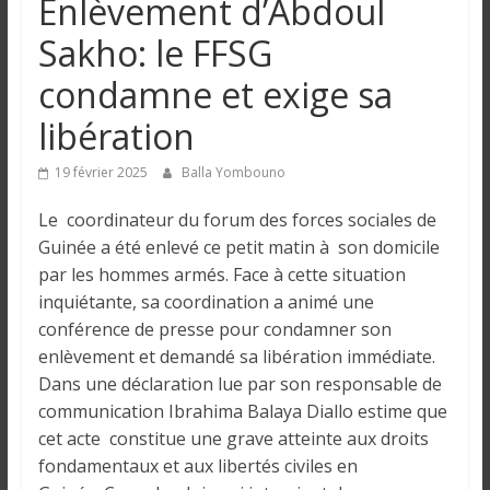
Enlèvement d’Abdoul
n
Sakho: le FFSG
g
condamne et exige sa
libération
u
19 février 2025
Balla Yombouno
e
Le coordinateur du forum des forces sociales de
Guinée a été enlevé ce petit matin à son domicile
I
par les hommes armés. Face à cette situation
n
inquiétante, sa coordination a animé une
f
conférence de presse pour condamner son
o
enlèvement et demandé sa libération immédiate.
r
Dans une déclaration lue par son responsable de
m
communication Ibrahima Balaya Diallo estime que
a
t
cet acte constitue une grave atteinte aux droits
i
fondamentaux et aux libertés civiles en