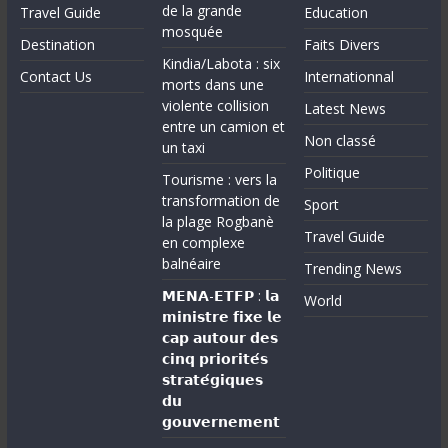
de la grande
Travel Guide
Education
mosquée
Destination
Faits Divers
Kindia/Labota : six
Contact Us
Internationnal
morts dans une
violente collision
Latest News
entre un camion et
Non classé
un taxi
Politique
Tourisme : vers la
transformation de
Sport
la plage Rogbanè
Travel Guide
en complexe
balnéaire
Trending News
𝗠𝗘𝗡𝗔-𝗘𝗧𝗙𝗣 : 𝗹𝗮
World
𝗺𝗶𝗻𝗶𝘀𝘁𝗿𝗲 𝗳𝗶𝘅𝗲 𝗹𝗲
𝗰𝗮𝗽 𝗮𝘂𝘁𝗼𝘂𝗿 𝗱𝗲𝘀
𝗰𝗶𝗻𝗾 𝗽𝗿𝗶𝗼𝗿𝗶𝘁𝗲́𝘀
𝘀𝘁𝗿𝗮𝘁𝗲́𝗴𝗶𝗾𝘂𝗲𝘀
𝗱𝘂
𝗴𝗼𝘂𝘃𝗲𝗿𝗻𝗲𝗺𝗲𝗻𝘁