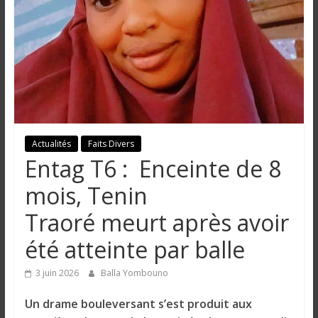
n
g
u
e
Actualités
Faits Divers
Entag T6 : Enceinte de 8
I
n
mois, Tenin
f
Traoré meurt après avoir
o
r
été atteinte par balle
m
a
3 juin 2026
Balla Yombouno
t
i
Un drame bouleversant s’est produit aux