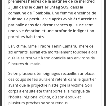
o
premières heures de la matinée de ce mercredi
n
3 juin dans le quartier Entag SOS, dans la
s
commune de Tombolia. Une femme enceinte de
G
huit mois a perdu la vie après avoir été atteinte
é
par balle dans des circonstances qui suscitent
n
une vive émotion et une profonde indignation
é
parmi les habitants.
r
a
La victime, Mme Traoré Tenin Camara, mère de
l
six enfants, aurait été mortellement touchée alors
e
qu’elle se trouvait à son domicile aux environs de
s
5 heures du matin.
s
Selon plusieurs témoignages recueillis sur place,
u
des coups de feu auraient retenti dans le quartier
r
avant que le projectile n’atteigne la victime. Son
l
a
corps a ensuite été transporté à la morgue de
G
l’hôpital régional d’Enta, où son époux et
u
plusieurs proches se sont rendus.