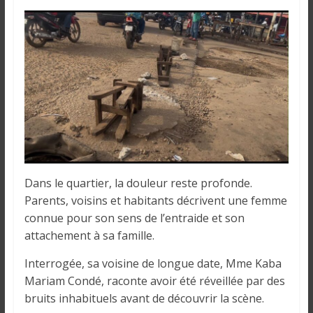
i
n
é
e
e
t
d
a
n
s
l
Dans le quartier, la douleur reste profonde.
e
Parents, voisins et habitants décrivent une femme
m
connue pour son sens de l’entraide et son
o
attachement à sa famille.
n
d
Interrogée, sa voisine de longue date, Mme Kaba
e
Mariam Condé, raconte avoir été réveillée par des
bruits inhabituels avant de découvrir la scène.